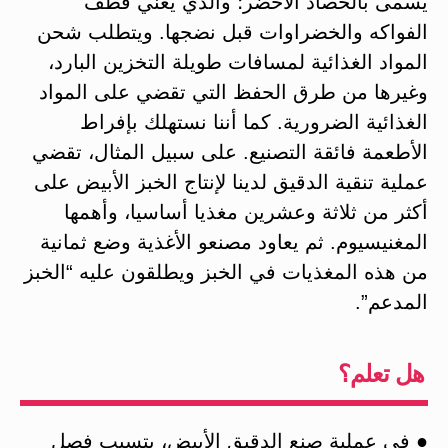
يسمى بالحصاد الأخضر؛ والذي يعني قطف
الفواكه والخضراوات قبل نضجها. ويتطلب شحن
المواد الغذائية لمسافات طويلة التخزين البارد،
وغيرها من طرق الحفظ التي تقضي على المواد
الغذائية الضرورية. كما أننا نستهلك بإفراط
الأطعمة فائقة التصنيع. على سبيل المثال، تقضي
عملية تنقية الدقيق لدينا لإنتاج الخبز الأبيض على
أكثر من ثلاثة وعشرين مغذيا أساسيا، وأهمها
المغنيسيوم. ثم يعاود مصنعو الأغذية وضع ثمانية
من هذه المغذيات في الخبز ويطلقون عليه “الخبز
المدعم”.
هل تعلم؟
● في عملية صنع الدقيق الأبيض، يتسبب فصل