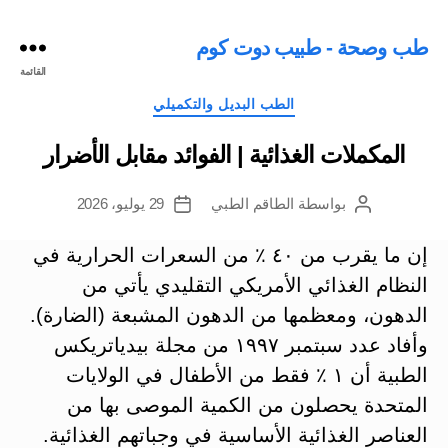
طب وصحة - طبيب دوت كوم
القائمة
التصنيفات
الطب البديل والتكميلي
المكملات الغذائية | الفوائد مقابل الأضرار
بواسطة
الطاقم الطبي
29 يوليو، 2026
كاتب
تاريخ
المقالة
المقالة
إن ما يقرب من ٤٠ ٪ من السعرات الحرارية في
النظام الغذائي الأمريكي التقليدي يأتي من
الدهون، ومعظمها من الدهون المشبعة (الضارة).
وأفاد عدد سبتمبر ١٩٩٧ من مجلة بيدياتريكس
الطبية أن ١ ٪ فقط من الأطفال في الولايات
المتحدة يحصلون من الكمية الموصى بها من
العناصر الغذائية الأساسية في وجباتهم الغذائية.