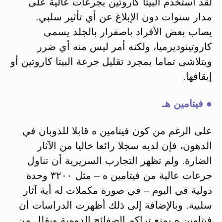
لقد استخدم البيتا كاروتين بجرعات عالية على
مدار سنوات دون الإبلاغ عن أي تأثير سلبي.
يصاب بعض الأفراد باصفرار بالجلد يسمى
كاروتينوديرميا، ولكنه أمر ليس منه أي ضرر
ويتلاشى تماما بمجرد تقليل جرعة البيتا كاروتين أو
إيقافها.
● فيتامين هـ
على الرغم من كون فيتامين ه قابلا للذوبان في
الدهون، فإن لديه سجلا رائعا خاليا من الآثار
الضارة. ولم تظهر التجارب السريرية أن تناول
جرعات عالية من فيتامين ه – مثل ٣٢٠٠ وحدة
دولية في اليوم – في صورة مكملات له أية آثار
سلبية. وبالإضافة إلى ذلك أظهرت الدراسات أن
فيتامين ه يمنع تراكم الصفائح الدموية ويقلل من