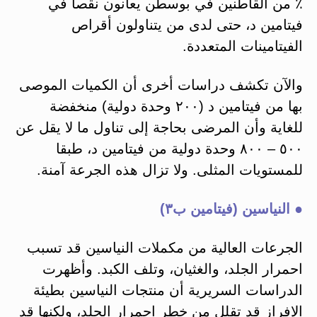
٪ من القاطنين في بوسطن يعانون نقصا في
فيتامين د، حتى لدى من يتناولون أقراص
الفيتامينات المتعددة.
والآن تكشف دراسات أخرى أن الكميات الموصى
بها من فيتامين د (٢٠٠ وحدة دولية) منخفضة
للغاية وأن المرضى بحاجة إلى تناول ما لا يقل عن
٥٠٠ – ٨٠٠ وحدة دولية من فيتامين د، طبقا
للمستويات المثلى. ولا تزال هذه الجرعة آمنة.
● النياسين (فيتامين ب٣)
الجرعات العالية من مكملات النياسين قد تسبب
احمرار الجلد، والغثيان، وتلف الكبد. وأظهرت
الدراسات السريرية أن منتجات النياسين بطيئة
الإفراز قد تقلل من خطر احمرار الجلد، ولكنها قد