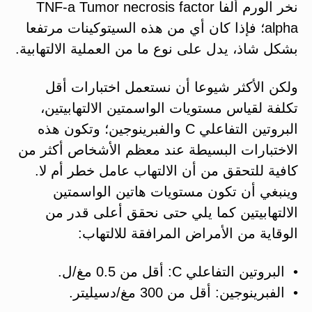
نخر الورم ألفا TNF-a Tumor necrosis factor
alpha؛ فإذا كان أي من هذه السيتوكينات مرتفعا
بشكل شاذ، يدل على نوع ما من العملية الالتهابية.
ولكن الأكثر شيوعا أن نستعمل اختبارات أقل
تكلفة لقياس مستويات الواسمتين الالتهابيتين،
البروتين التفاعلي C والفبرينوجين؛ وتكون هذه
الاختبارات البسيطة عند معظم الأشخاص أكثر من
كافية للتحقق من أن الالتهاب عامل خطر أم لا.
وينبغي أن تكون مستويات هاتين الواسمتين
الالتهابيتين كما يلي حتى نحقق أعلى قدر من
الوقاية من الأمراض المرافقة للالتهاب:
• البروتين التفاعلي C: أقل من 0.5 مغ/ل.
• الفبرينوجين: أقل من 300 مغ/دسيليتر.