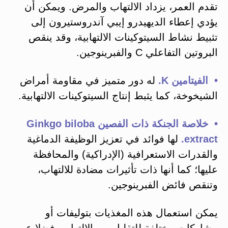
تقدم العمر، يزداد الالتهاب والمرض. ويمكن أن
يؤدي إعطاء الديهيدرو إيبي آندروستيرون إلى
تثبيط نشاط السيتوكينات الالتهابية، وقد ينقص
البروتين التفاعلي C والفبرينوجين.
• الفيتامين K.
له دور متميز في مقاومة أمراض
الشيخوخة، كما يثبط إنتاج السيتوكينات الالتهابية.
• خلاصة الجنكة ذات الفصين Ginkgo biloba
extract.
لها فوائد في تعزيز الوظيفة الدماغية
والقدرات الاستعرافية (الإدراكية) والمحافظة
عليها؛ كما أنها ذات تأثيرات مضادة للالتهاب،
وتنقص فائض الفبرينوجين.
يمكن استعمال هذه المغذيات بتوليفات أو
مشاركات مختلفة للتقليل من الالتهاب، فضلا عن