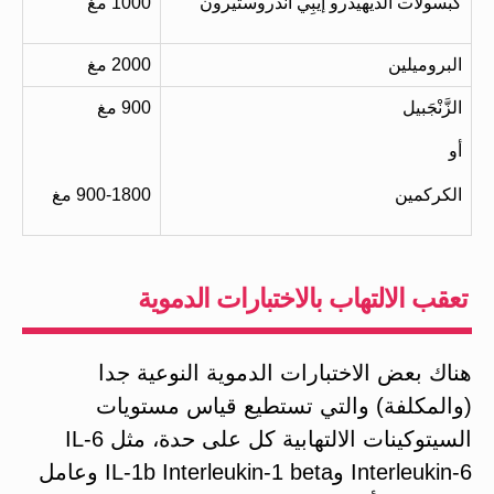
كبسولات الديهيدرو إيبِي آندروستيرون
1000 مغ
البروميلين
2000 مغ
الزَّنْجَبيل
900 مغ
أو
الكركمين
900-1800 مغ
تعقب الالتهاب بالاختبارات الدموية
هناك بعض الاختبارات الدموية النوعية جدا
(والمكلفة) والتي تستطيع قياس مستويات
السيتوكينات الالتهابية كل على حدة، مثل IL-6
Interleukin-6 وIL-1b Interleukin-1 beta وعامل