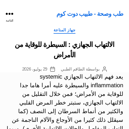
طب وصحة - طبيب دوت كوم
القائمة
التصنيفات
جهاز المناعة
الالتهاب الجهازي : السيطرة للوقاية من
الأمراض
بواسطة
الطاقم الطبي
29 يوليو، 2026
كاتب
تاريخ
المقالة
المقالة
يعد فهم الالتهاب الجهازي systemic
inflammation والسيطرة عليه أمرا هاما جدا
للوقاية من الأمراض؛ فمن خلال التقليل من
الالتهاب الجهازي، ستبتر خطر المرض القلبي
والكثير من أنماط السرطان إلى النصف (كما
سيقلل ذلك كثيرا من الأوجاع والآلام الناجمة عن
التهاب المفاصل والحالات الالتهابية الأخرى).
وربما