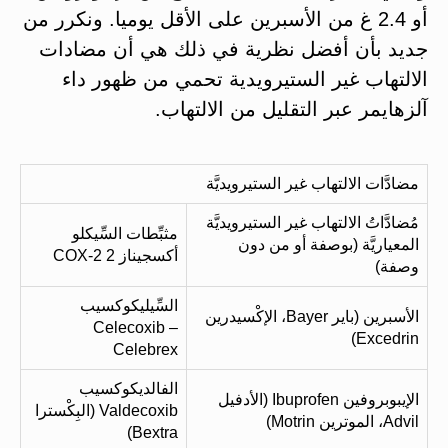
أو 2.4 غ من الأسبرين على الأقل يوميا. ونكرر من
جديد بأن أفضل نظرية في ذلك هي أن مضادات
الالتهاب غير الستيرويدية تحمي من ظهور داء
آلزهايمر عبر التقليل من الالتهاب.
مضادَّات الالتهاب غير الستيرويديَّة
مُضادَّاتُ الالتهاب غير الستيرويديَّة
مثبِّطات السِّيكلو
المعياريَّة (بوصفة أو من دون
أكسجيناز 2 COX-2
وصفة)
السِّيليكوكسيب
الأسبرين (باير Bayer، الإكْسيدرين
Celecoxib –
Excedrin)
Celebrex
الفالديكوكسيب
الإيبوبروفين Ibuprofen (الأدفيل
Valdecoxib (البِكْسترا
Advil، الموترين Motrin)
Bextra)