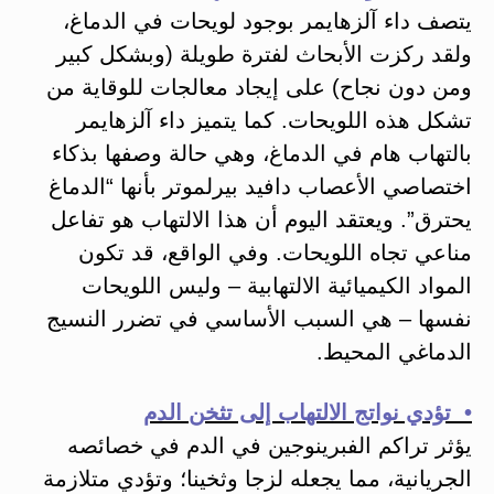
يتصف داء آلزهايمر بوجود لويحات في الدماغ،
ولقد ركزت الأبحاث لفترة طويلة (وبشكل كبير
ومن دون نجاح) على إيجاد معالجات للوقاية من
تشكل هذه اللويحات. كما يتميز داء آلزهايمر
بالتهاب هام في الدماغ، وهي حالة وصفها بذكاء
اختصاصي الأعصاب دافيد بيرلموتر بأنها “الدماغ
يحترق”. ويعتقد اليوم أن هذا الالتهاب هو تفاعل
مناعي تجاه اللويحات. وفي الواقع، قد تكون
المواد الكيميائية الالتهابية – وليس اللويحات
نفسها – هي السبب الأساسي في تضرر النسيج
الدماغي المحيط.
• تؤدي نواتج الالتهاب إلى تثخن الدم
يؤثر تراكم الفبرينوجين في الدم في خصائصه
الجريانية، مما يجعله لزجا وثخينا؛ وتؤدي متلازمة