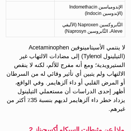
الإندومياسين Indomethacin
(الإندوسين Indocin)
النَّابروكسين Naproxen (الآليفي
Aleve، النَّابروسين Naprosyn)
لا ينتمي الأسيتامينوفين Acetaminophen
(التيلينول Tylenol) إلى مضادات الالتهاب غير
الستيرويدية؛ ومع أنه مفرج للألم، لكنه لا ينقص
الالتهاب ولم يتبين أي تأثير وقائي له من السرطان
أو المرض القلبي أو داء آلزهايمر. وفي الواقع،
أظهر إحدى الدراسات أن مستعملي التيلينول
يزداد خطر داء آلزهايمر لديهم بنسبة 35٪ أكثر من
غيرهم.
ماذا عن مثبطات السيكلو أكسجيناز 2