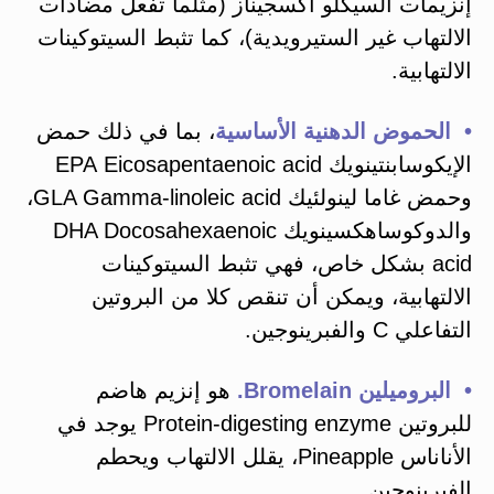
إنزيمات السيكلو أكسجيناز (مثلما تفعل مضادات
الالتهاب غير الستيرويدية)، كما تثبط السيتوكينات
الالتهابية.
• الحموض الدهنية الأساسية
، بما في ذلك حمض
الإيكوسابنتينويك EPA Eicosapentaenoic acid
وحمض غاما لينولئيك GLA Gamma-linoleic acid،
والدوكوساهكسينويك DHA Docosahexaenoic
acid بشكل خاص، فهي تثبط السيتوكينات
الالتهابية، ويمكن أن تنقص كلا من البروتين
التفاعلي C والفبرينوجين.
• البروميلين Bromelain.
هو إنزيم هاضم
للبروتين Protein-digesting enzyme يوجد في
الأناناس Pineapple، يقلل الالتهاب ويحطم
الفبرينوجين.