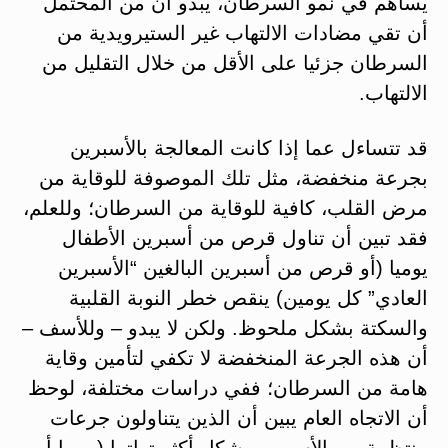
يساهم في نمو السرطان، يبدو أن من المحتمل
أن تقي مضادات الالتهاب غير الستيرويدية من
السرطان جزئيا على الأقل من خلال التقليل من
الالتهاب.
قد تتساءل عما إذا كانت المعالجة بالأسبرين
بجرعة منخفضة، مثل تلك الموصوفة للوقاية من
مرض القلب، كافية للوقاية من السرطان؛ وللعلم،
فقد تبين أن تناول قرص من أسبرين الأطفال
يوميا (أو قرص من أسبرين البالغين “الأسبرين
العادي” كل يومين) ينقص خطر النوبة القلبية
والسكتة بشكل ملحوظ. ولكن لا يبدو – وللأسف –
أن هذه الجرعة المنخفضة لا تكفي لتأمين وقاية
هامة من السرطان؛ ففي دراسات مختلفة، لوحظ
أن الاتجاه العام يبين أن الذين يتناولون جرعات
منتظمة من الأسبرين بشكل أكثر تواترا (يوميا أو