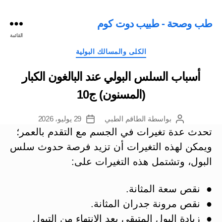
طب وصحة - طبيب دوت كوم
القائمة
التصنيفات
الكلى والمسالك البولية
أسباب السلس البولي عند البالغون الكبار
(المسنون) ج10
بواسطة
الطاقم الطبي
29 يوليو، 2026
كاتب
تاريخ
المقالة
المقالة
تحدث عدة تغيرات في الجسم مع التقدم بالعمر؛
ويمكن لهذه التغيرات أن تزيد فرصة حدوث سلس
البول، وتشتمل هذه التغيرات على:
● نقص سعة المثانة.
● نقص مرونة جدران المثانة.
● زيادة البول المتبقي بعد الانتهاء من التبول