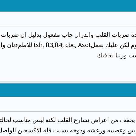
استخدام الاندرال عند اللزوم 
 وربنا يعافيك
 يخفف من اعراض تسارع القلب لكنه ليس مناسب لحالتك
س وعصبيه ورعشه ودوخه بسبب قله الاكسجين الواصل 