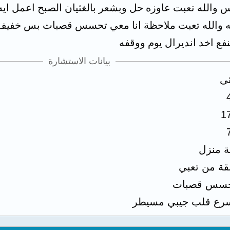
يه والله تعبت ملاحظة انا معي تحسس قصبات بس خف
فع اخد انديرال يوم ووقفه
بيانات الاستشارة
ثى
1
ة منزل
قة من تعبي
سس قصبات
رع قلب جيبي مسيطر