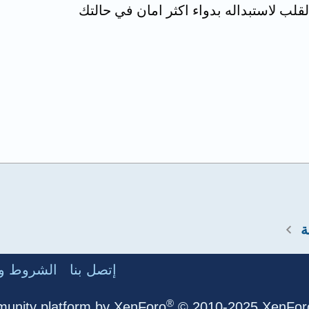
قلب لاستبداله بدواء اكثر امان في حالتك
ة
إتصل بنا
الشروط وا
®
unity platform by XenForo
© 2010-2025 XenForo