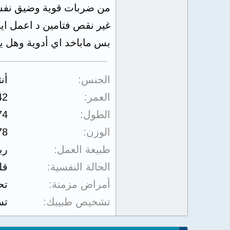
غير نقص فتامين د اعمل ا
بس ماباخد اي أدوية وهل ين
الجنس
أن
العمر
42
الطول
74
الوزن
78
طبيعة العمل
رب
الحالة النفسية
قل
أمراض مزمنة
تح
تشخيص طبيبك
تس