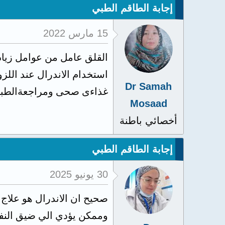
إجابة الطاقم الطبي
15 مارس 2022
Dr Samah
غذاءى صحى ومراجعةالطبيب
Mosaad
أخصائي باطنة
إجابة الطاقم الطبي
30 يونيو 2025
صحيح ان الاندرال هو علاج
وممكن يؤدي الي ضيق النف