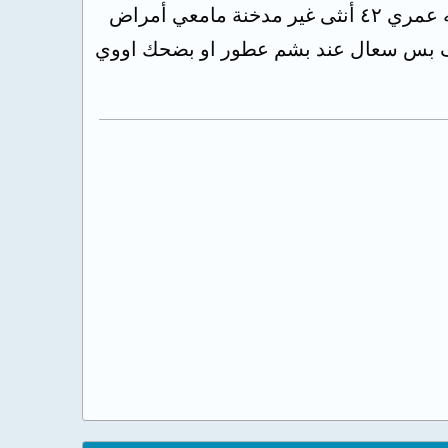
من ضربات قوية وضيق نفس والله تعبت عاوزه حل وبشعر بالغثيان الصبح اعمل ايه عمري ٤٢ أنثى غير مدخنة مامعي أمراض
يف بس سعال عند بشم عطور او بضحك اووي