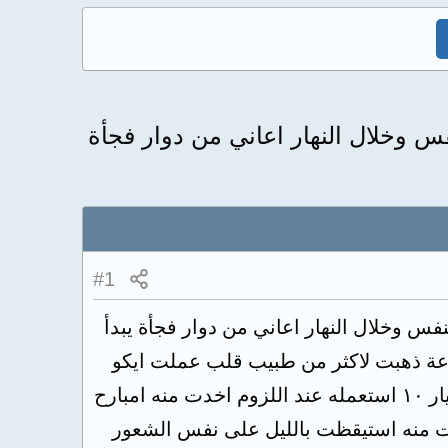
س وخلال النهار اعاني من دوار فجأة
#1
س وخلال النهار اعاني من دوار فجأة يبدأ
ة ذهبت لاكثر من طبيب قلب عملت ايكو
وتخطيط كله طبيعي ضغطي ١٣/٩ الهلولتر فيه تسرع قلب جيبي وصفلي انديرال عيار ١٠ استعمله عند اللزوم اخدت منه امبارح
ا بليل وصلت ضربات قلبي عند الاستلقاء ل٥٣ ومااستفدت منه استيقظت بالليل على نفس الشعور