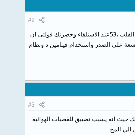
#2
القلق عامل من عوامل زيادة ضربات القلب واندرال جاب مفعول بدليل ان ضربات القلب ،53عند الاستلقاء وحضرتك قولتى ان
لكن عليك بعملtsh, ft3,ft4, cbc, Asot للاطمءنان واشعة على الصدر واستخدام فيتامين د ونظام
#3
 حيث انه يسبب تضييق للقصبات الهوائيه
الي المخ