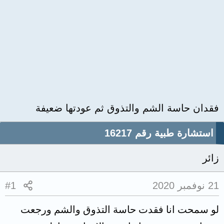
فقدان حاسة الشم والتذوق ثم عودتها ضعيفة
استشارة طبية رقم 16217
زائر
21 نوفمبر 2020
#1
لو سمحت انا فقدت حاسة التذوق والشم ورجعت