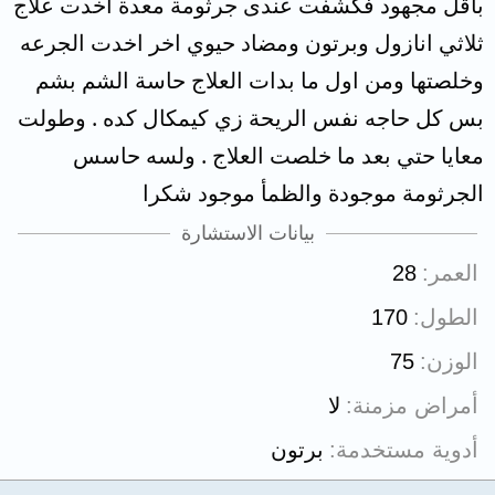
باقل مجهود فكشفت عندى جرثومة معدة اخدت علاج
ثلاثي انازول وبرتون ومضاد حيوي اخر اخدت الجرعه
وخلصتها ومن اول ما بدات العلاج حاسة الشم بشم
بس كل حاجه نفس الريحة زي كيمكال كده . وطولت
معايا حتي بعد ما خلصت العلاج . ولسه حاسس
الجرثومة موجودة والظمأ موجود شكرا
بيانات الاستشارة
العمر
28
الطول
170
الوزن
75
أمراض مزمنة
لا
أدوية مستخدمة
برتون