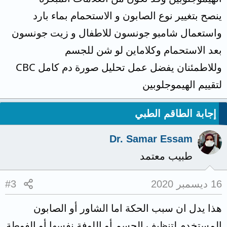
ينصح بتغيير نوع الصابون و الاستحمام بماء بارد
واستعمال شامبو جونسون للاطفال و زيت جونسون
بعد الاستحمام وكلاماين لو شن للجسم
وللاطمئنان يفضل عمل تحليل صورة دم كامل CBC
لتقييم الهيموجلوبين
إجابة الطاقم الطبي
Dr. Samar Essam
طبيب معتمد
16 ديسمبر 2020
#3
هذا يدل ان سبب الحكة اما الشاور أو الصابون
المستخدم لتنظيف الجسم أو اللوفة نفسها أو الفوطة