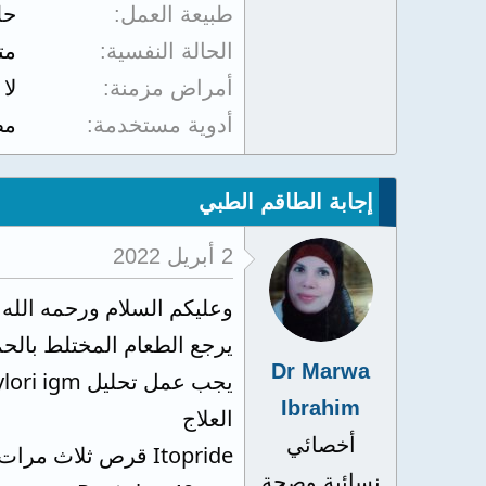
طبيعة العمل
حل
الحالة النفسية
مت
أمراض مزمنة
لا
أدوية مستخدمة
مظ
إجابة الطاقم الطبي
2 أبريل 2022
وعليكم السلام ورحمه الله 
يرجع الطعام المختلط بالح
Dr Marwa
يجب عمل تحليل helicobacter pylori igm للتأكد من وجود جرثومة المعدة من عدمه ليتم تناول علاج للقضاء علي الميكروب
Ibrahim
العلاج
أخصائي
Itopride قرص ثلاث مرات قبل الاكل بساعة
نسائية وصحة