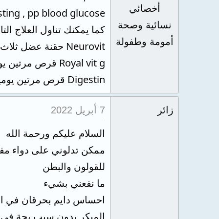
أخصائي
sting , pp blood glucose
نسائية وصحة
كما يمكنك تناول العلاج التا
أمومة وطفولة
Neurovit حقنة عضل ثلاث مرات أسبوعيا
Royal vit g قرص مرتين يوميا
Digestin قرص مرتين يوميا بعد الاكل
زائر
7 أبريل 2022
السلام عليكم ورحمة الله
للقولون والبطن
ما نفعني بشيء
احساس دايم بحرقان في الح
المبكر بدون سبب بحة في