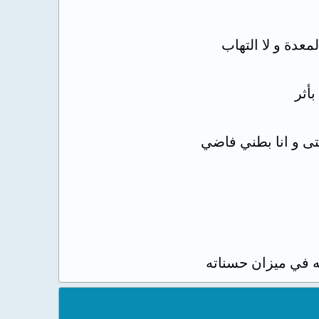
عدة و لا التهاب
ه في ميزان حسناته