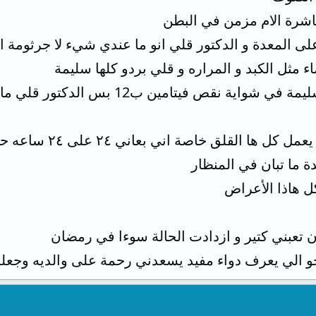
مباشرة الام مزمن في البطن
لى المعدة و الدكتور قلي انو ما عندي شيء لا جرثومة الم
 مثل الكبد و المراره و قلي بردو كلها سليمة
اية نقص فيتامين ب12 بس الدكتور قلي ما بأثر
ق خاصة اني بعاني ٢٤ على ٢٤ ساعه حتى و انا بطني فاضي
 ما تبان في المنظار
 هاذا الأعراض
 تعبني كتير و ازدادت الحالة سوءا في رمضان
 الي يعرف دواء مفيد يسعدني رحمة على والديه وجعل