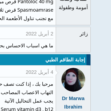
Pantoloc 40 mg قرص مرتين يوميا قبل الاكل بنصف ساعة
أمومة وطفولة
Spasmoamrase قرص ثلاث مرات بعد الاكل
مع تجنب تناول الأطعمة الح
زائر
2 أبريل 2022
ما هي اسباب الاحساس بحر
إجابة الطاقم الطبي
4 أبريل 2022
مرحبا بك ، إذا كنت تصف ح
التهاب الاعصاب المصاحب ل
Dr Marwa
يجب عمل التحاليل الآتية
Ibrahim
Serum vitamin d3 , b12