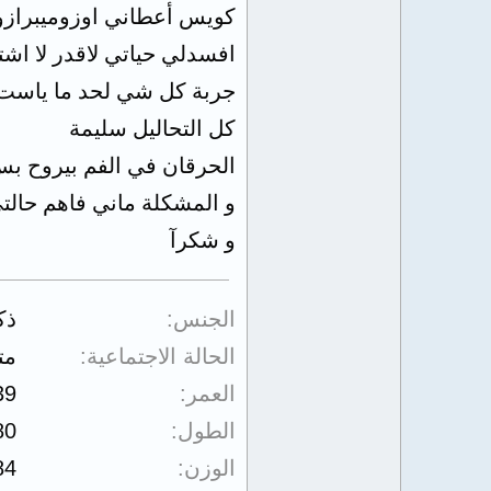
كويس أعطاني اوزوميبرازول٤٠ بس ما نفع معي كل مرة بتسو حالتي اكثر وحرقان الفم واللسان
افسدلي حياتي لاقدر لا اش
جربة كل شي لحد ما ياست
كل التحاليل سليمة
الحرقان في الفم بيروح بس ادا
و المشكلة ماني فاهم حالت
و شكرآ
الجنس
ذك
الحالة الاجتماعية
مت
العمر
39
الطول
80
الوزن
84