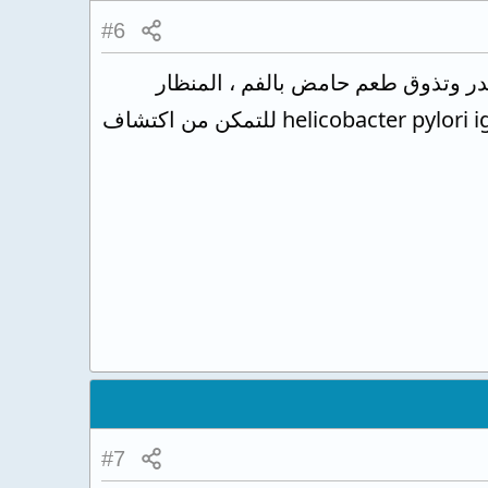
#6
ر وتذوق طعم حامض بالفم ، المنظار
لايستطيع تحديد إذا كنت مصاب بجرثومة المعدة ام لا ولكن لابد من إجراء تحليل helicobacter pylori igm للتمكن من اكتشاف
#7