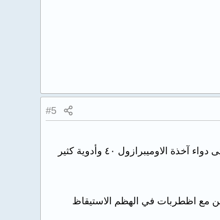
#5
ممكن تدلوني على دواء مفيد للارتجاع المريئي لانو افسدلي حياتي و ما نفع معي حتى دواء آخذة الاوميبرازول ٤٠ وأدوية كثير
طن مع اظطربات في الهظم الاستيقاظ