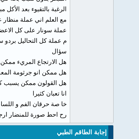
الرغبة بالتقيوء بعد الأكل 
مع العلم اني عملة منظار ع
عملة سونار على كل الاعضاء
م عملة كل التحاليل بردو سليمة في شو
سؤال
هل الارتجاع المريء ممكن يعمل كل ها القل
هل ممكن انو جرثومة المعدة
هل القولون ممكن يسبب كل
انا تعبان كثيرا
خا صة حرقان الفم و اللسان
رح احط صورة للمنضار ارجو
إجابة الطاقم الطبي