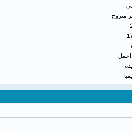
ثى
ر متزوج
1
 اعمل
ده
ميا