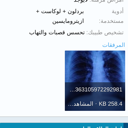
أدوية
بردلون + لوكاست +
مستخدمة
ازيترومايسين
تشخيص طبيبك
تحسس قصبات والتهاب
المرفقات
16109259705576662363105972292981 (1).jpg
258.4 KB · المشاهدات: 589