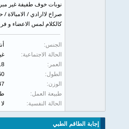
نوبات خوف طفيفة غير مبررة
صراخ لاارادي / الامبالاة / 
كالكلام لمس الاعضاء و فر
الجنس
أن
الحالة الاجتماعية
غي
العمر
18
الطول
50
الوزن
47
طبيعة العمل
طا
الحالة النفسية
لا
إجابة الطاقم الطبي