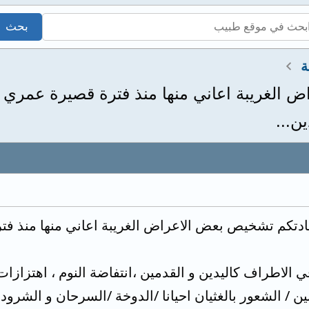
ة
ن...
 الاطراف كاليدين و القدمين ،انتفاضة النوم ، اهتزازات
ن / الشعور بالغثيان احيانا /الدوخة /السرحان و الشرود