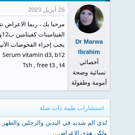
26 أبريل 2023
مرحبا بك ، ربما الاعراض 
الفيتامينات كفيتامين ب12وفيتامين د
Dr Marwa
يجب إجراء الفحوصات الآتي
Ibrahim
Serum vitamin d3, b12
أخصائي
Tsh , free t3 , t4
نسائية وصحة
أمومة وطفولة
استشارات طبية ذات صلة
لدي الم شديد في اليدين والرجلين والظهر ب
ولكن هذي الاعراض...