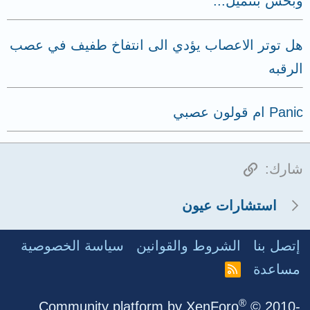
وبحس بتنميل...
هل توتر الاعصاب يؤدي الى انتفاخ طفيف في عصب
الرقبه
Panic ام قولون عصبي
الرابط
شارك:
استشارات عيون
إتصل بنا
الشروط والقوانين
سياسة الخصوصية
مساعدة
R
S
S
®
Community platform by XenForo
© 2010-