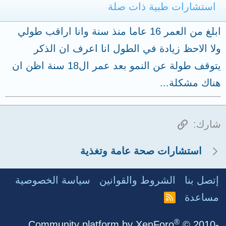
استشارات طبية ذات صلة
ابلغ من العمر 16 عاما منذ سنة وانا اراقب طولي
ولا الاحظ زيادة في الطول انا اعرف ان الذكر
يتوقف طولة عن النمو بعد عمر ال18 سنة اظن ان
هناك مشكلة...
الرابط
شارك:
استشارات صحة عامة وتغذية
إتصل بنا
الشروط والقوانين
سياسة الخصوصية
مساعدة
R
S
S
®
Community platform by XenForo
© 2010-