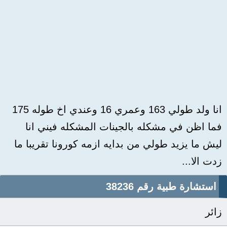
انا ولد طولي 163 وعمري 16 وعندي اخ طوله 175
فما اظن في مشكله بالجينات المشكله فيني انا
ليش ما يزيد طولي من بدايه ازمه كورونا تقريبا ما
زدت الا...
استشارة طبية رقم 38236
زائر