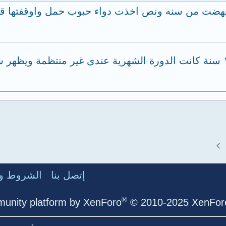
جهضت من سنه ونص اخذت دواء حبوب حمل واوقفتها قب
ورحمة الله وبركاته انافتاة أبلغ من العمر ١٨ سنة كانت الدورة الشهرية عندى 
إتصل بنا
الشروط وا
®
unity platform by XenForo
© 2010-2025 XenForo