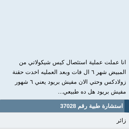
انا عملت عملية استئصال كيس شيكولاتي من
المبيض شهر ٦ ال فات وبعد العمليه اخدت حقنة
زولادكس وحتي الان مفيش بريود يعني ٦ شهور
مفيش بريود هل ده طبيعي...
استشارة طبية رقم 37028
زائر