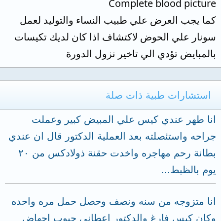
Complete blood picture
كما يجب العرض علي طبيب النساء والتوليد لعمل
سونار علي الحوض لاكتشاف اذا كان لديك تكيسات
بالمبايض تؤدي الي تاخير نزول الدورة
استشارات طبية ذات صلة
انا طهر عندي كيس علي المبيض كبير وعملت
جراحه واستئصلته بعد العملية الدكتور قال ان عندي
بطانة رحم مهاجره واخدت حقنة ذولادكس من ٢٠
يوم بالظبط...
انا متزوجه من سنه ونصف وحصل حمل مره واحده
وكان كيس فارغ والدكتور اعطانى حبوب اجهاض