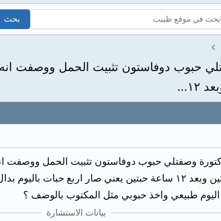
١...
وانا فهمت غلط واخذت حبتين وبعد ١٢ ساعة حبتين يعني صار ارب
ليوم طبيعي واخذ حبوبي مثل المكتوب بالوضف ؟
بيانات الاستشارة