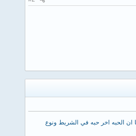
 واخذتها الساعه ٢ الفجر وبعدها صار جماع الساعه ٤ العصر علما ان الحبه اخر حبه في الشريط ونوع