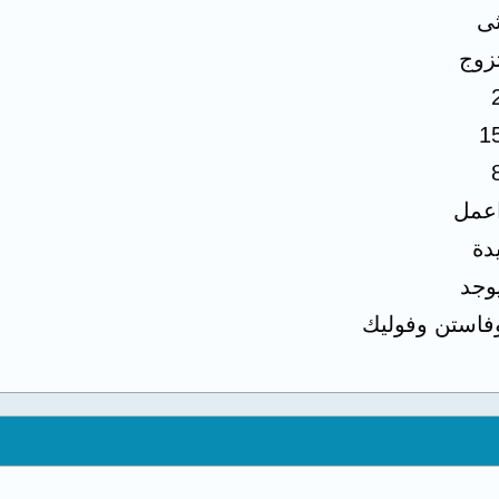
ثى
زوج
1
اعمل
دة
يوجد
فاستن وفوليك