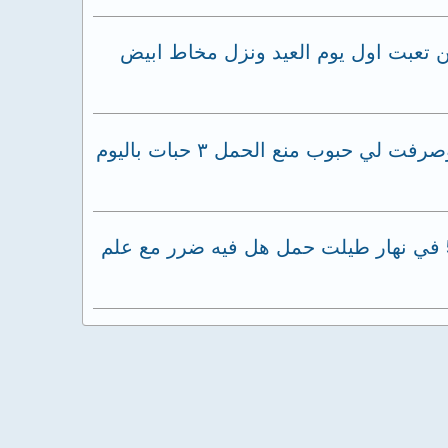
 وبعدين تعبت اول يوم العيد ونزل مخاط ابيض
تأخرت الدورة لدي بعد اللقاح لمدة ٧ اشهر وصرفت لي الدكتورة حبوب بريمولت وم نزلن الدورة وصرفت لي حبوب منع الحمل ٣ حبات باليوم
السلام عليكم انا يوم اخذت قطرات dossantos في شهر 5 حامل قالت لي طبيب ان اخذ جرعات 5 في نهار طيلت حمل هل فيه ضرر مع علم