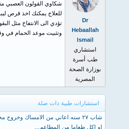
شكاوي القولون العصبي متع
للعلاج يمكنك اخذ قرص لي
Dr
تؤدي الى الانتفاخ مثل الب
Hebaallah
وتثبيت موعد الحمام في وقت
Ismail
استشاري
طب أسرة
بوزارة الصحة
المصرية
استشارات طبية ذات صلة
شاب ٢٧ سنه اعاني من الامساك وخروج
او اكل طعاما من المطاعم...