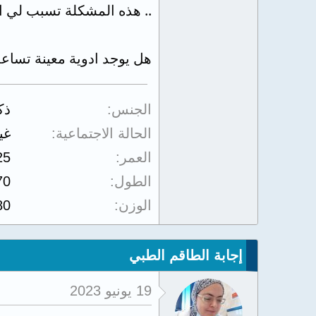
.. هذه المشكلة تسبب لي ا
هل يوجد ادوية معينة تساع
الجنس
ذك
الحالة الاجتماعية
غي
العمر
25
الطول
70
الوزن
80
إجابة الطاقم الطبي
19 يونيو 2023