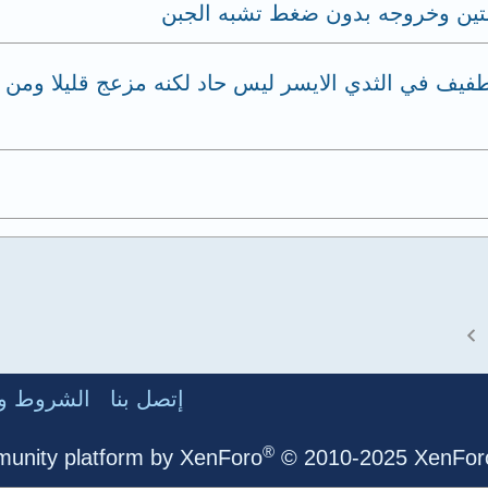
لمتين وخروجه بدون ضغط تشبه الجبن
 طفيف في الثدي الايسر ليس حاد لكنه مزعج قليلا وم
إتصل بنا
الشروط وا
®
unity platform by XenForo
© 2010-2025 XenForo