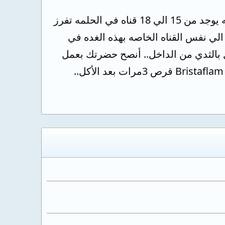
قد يكون سبب الألم بالحلمه هو التهاب في قناه من قنوات اللبن في الحلمه حيث أنه يوجد من 15 الي 18 قناه في الحلمه تفرز
الي نفس القناه الخاصه بهذه الغده في
 بالثدي من الداخل.. أنصح حضرتك بعمل
أشعه تليفزيونيه علي الثدي وعلاج Ciprocin 500mg tab قرص كل ساعه12ساعه. Bristaflam قرص 3مرات بعد الأكل..