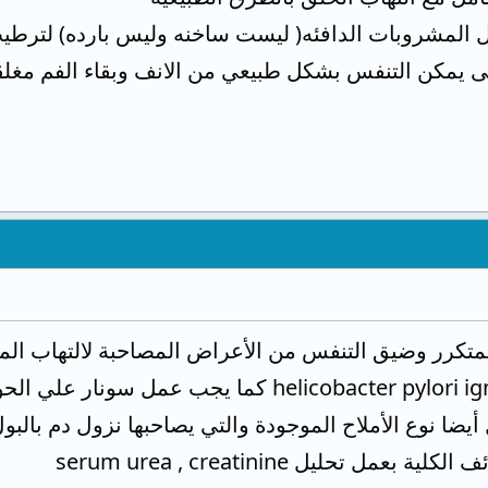
ول المشروبات الدافئه( ليست ساخنه وليس بارده) لترطي
حتى يمكن التنفس بشكل طبيعي من الانف وبقاء الفم مغل
لمتكرر وضيق التنفس من الأعراض المصاحبة لالتهاب الم
يمكنك إعادة عمل تحليل helicobacter pylori igm
 أيضا نوع الأملاح الموجودة والتي يصاحبها نزول دم بالبو
 تحليل serum urea , creatinine