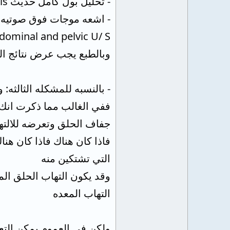
- تحليل بول كامل حديث Complete Urine analysis
- اشعه موجات فوق صوتيه
dominal and pelvic U/ S
وبالطبع يجب عرض نتائج ال
- بالنسبه للمشكله الثالثه
ففي الغالب مما ذكرت انك ق
جفاف الحلق وتعرضه للالت
فاذا كان هناك فاذا كان هنا
التي تشتكين منه
وقد يكون التهاب الحلق الم
التهاب المعده
ولكن في العموم يمكن التعا