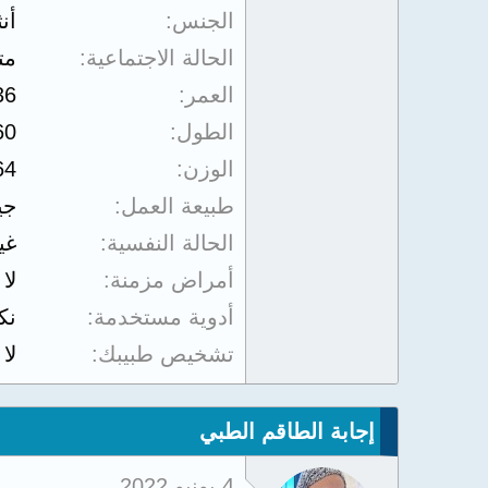
الجنس
أن
الحالة الاجتماعية
مت
العمر
36
الطول
60
الوزن
64
طبيعة العمل
جي
الحالة النفسية
غي
أمراض مزمنة
لا
أدوية مستخدمة
نك
تشخيص طبيبك
لا
إجابة الطاقم الطبي
4 يونيو 2022