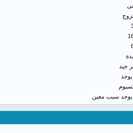
ثى
زوج
1
دة
ر جيد
 يوجد
سيوم
 يوجد سبب معين