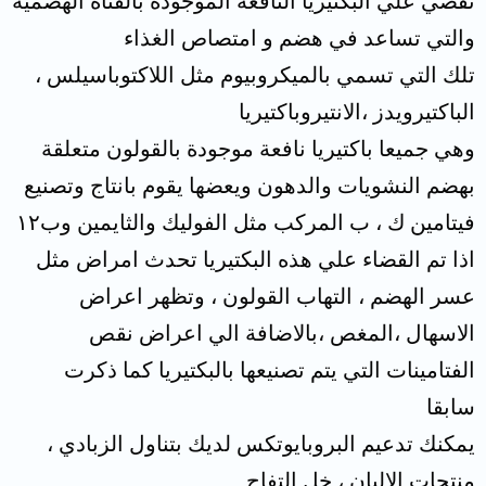
تقضي علي البكتيريا النافعة الموجودة بالقناة الهضمية
والتي تساعد في هضم و امتصاص الغذاء
تلك التي تسمي بالميكروبيوم مثل اللاكتوباسيلس ،
الباكتيرويدز ،الانتيروباكتيريا
وهي جميعا باكتيريا نافعة موجودة بالقولون متعلقة
بهضم النشويات والدهون ويعضها يقوم بانتاج وتصنيع
فيتامين ك ، ب المركب مثل الفوليك والثايمين وب١٢
اذا تم القضاء علي هذه البكتيريا تحدث امراض مثل
عسر الهضم ، التهاب القولون ، وتظهر اعراض
الاسهال ،المغص ،بالاضافة الي اعراض نقص
الفتامينات التي يتم تصنيعها بالبكتيريا كما ذكرت
سابقا
يمكنك تدعيم البروبايوتكس لديك بتناول الزبادي ،
منتجات الالبان ، خل التفاح