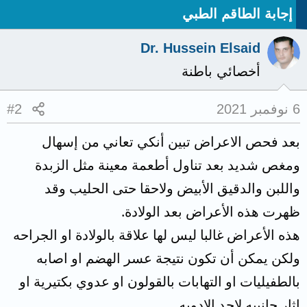
إجابة الطاقم الطبي
Dr. Hussein Elsaid
أخصائي باطنة
6 نوفمبر 2021
#2
بعد فحص الاعراض تبين أنكي تعاني من إسهال
ومغص شديد بعد تناول أطعمة معينة مثل الزبدة
واللبن والدقيق الأبيض ولاحقا حتى الحليب وقد
ظهرت هذه الأعراض بعد الولادة.
هذه الأعراض غالبا ليس لها علاقة بالولادة او الجراحه
ولكن يمكن أن تكون نتيجة عسر الهضم او اصابه
بالطفيليات او التهابات بالقولون او عدوي بكتيرية او
اثار جانبيه لاحد الادويه