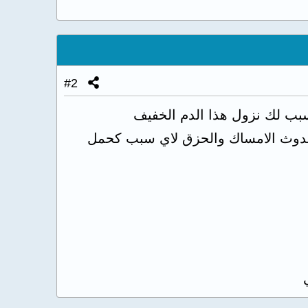
#2
بب لك نزول هذا الدم الخفيف
نب حدوث الامساك والحزق لاي سبب كحمل