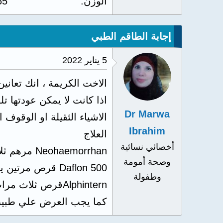
الوزن
65
إجابة الطاقم الطبي
5 يناير 2022
الاخت الكريمة ، انك تعا
اذا كانت لا يمكن عودتها 
Dr Marwa
الاشياء الثقيلة او الوقوف 
Ibrahim
العلاج
أخصائي نسائية
Neohaemorrhan مرهم ثلاث مرات يوميا
وصحة أمومة
Daflon 500 قرص مرتين يوميا
وطفولة
Alphinternقرص ثلاث مرات قبل الاكل
كما يجب العرض علي طبيب