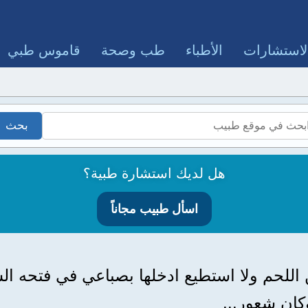
لاستشارات
الأطباء
طب وصحة
قاموس طبي
هل لديك استشارة طبية؟
اسأل طبيب مجاناً
قطعه من اللحم ولا استطيع ادخلها بصباعي في فتح
ان شعور...