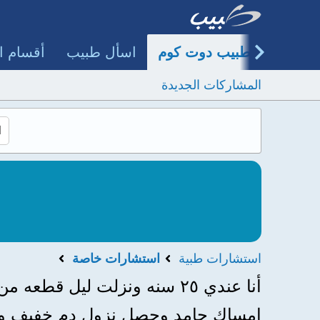
طبيب دوت كوم
اسأل طبيب
أقسام ا
المشاركات الجديدة
استشارات طبية
استشارات خاصة
أنا عندي ٢٥ سنه ونزلت ليل 
إمساك جامد وحصل نزول دم خفيف وك