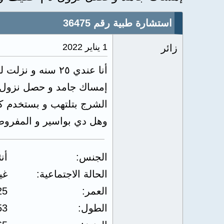
استشارة طبية رقم 36475
1 يناير 2022
زائر
أنا عندي ٢٥ سنه
إمساك جامد و حصل نزول 
الشرج بتلتهب و بستخدم كر
وهل دي بواسير و المفروض
الجنس
أن
الحالة الاجتماعية
غي
العمر
25
الطول
53