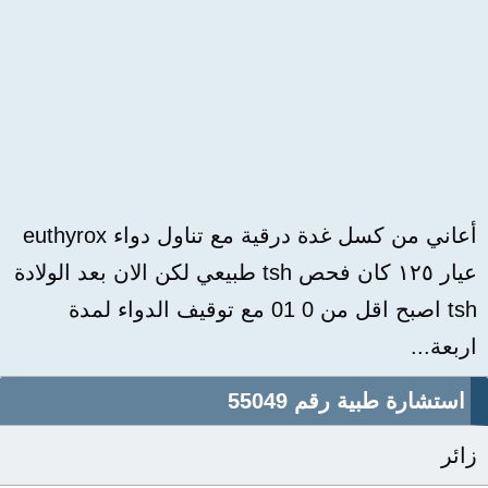
أعاني من كسل غدة درقية مع تناول دواء euthyrox
عيار ١٢٥ كان فحص tsh طبيعي لكن الان بعد الولادة
tsh اصبح اقل من 0 01 مع توقيف الدواء لمدة
اربعة...
استشارة طبية رقم 55049
زائر