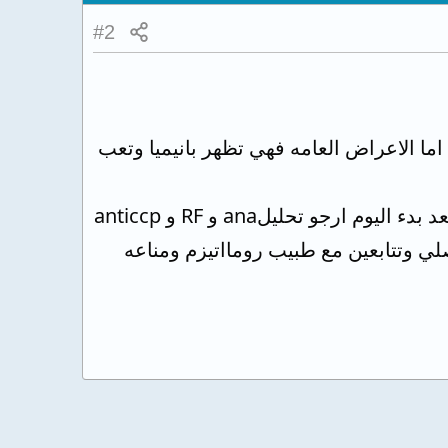
#2
 عامه اما الاعراض العامه فهي تظهر بانيميا وتعب
اما الاعراض المفصليه فيحدث الم وتيبس في المفاصل صباحا ثم يقل مع الحركه وبعد بدء اليوم ارجو تحليلana و RF و anticcp
 وتتابعين مع طبيب رومااتيزم ومناعه