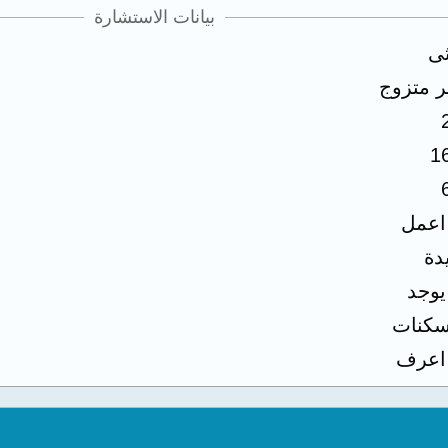
بيانات الاستشارة
ثى
ر متزوج
1
 اعمل
دة
 يوجد
كنات
 اعرف