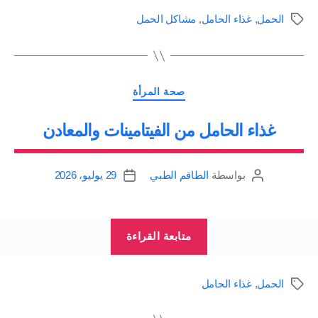
للطعام
الحمل
,
غذاء الحامل
,
مشاكل الحمل
الوسوم
food
aversions
during
التصنيفات
pregnancy”
صحة المرأة
غذاء الحامل من الفيتامينات والمعادن
بواسطة
الطاقم الطبي
29 يوليو، 2026
كاتب
تاريخ
المقالة
المقالة
“غذاء
متابعة القراءة
الحامل
من
الحمل
,
غذاء الحامل
الوسوم
الفيتامينات
والمعادن”