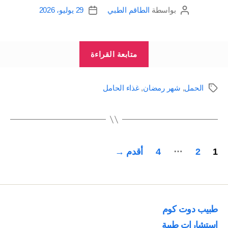
بواسطة
الطاقم الطبي
29 يوليو، 2026
كاتب
تاريخ
المقالة
المقالة
“الحمل
متابعة القراءة
و
الصوم
الحمل
,
شهر رمضان
,
غذاء الحامل
الوسوم
في
شهر
رمضان”
تعدد
…
1
2
4
أقدم
→
صفحات
المقالات
طبيب دوت كوم
استشارات طبية