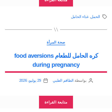
في
فترة
الحمل
,
غذاء الحامل
الوسوم
الحمل:
النظام
الغذائي
التصنيفات
للحامل”
صحة المرأة
كره الحامل للطعام food aversions
during pregnancy
بواسطة
الطاقم الطبي
29 يوليو، 2026
كاتب
تاريخ
المقالة
المقالة
“كره
متابعة القراءة
الحامل