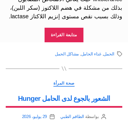
بذلك من مشكلة في هضم اللاكتوز (سكر اللبن)،
وذلك بسبب نقص مستوى إنزيم اللاكتاز lactase.
“عدم
متابعة القراءة
تحمل
اللاكتوز
الحمل
,
غذاء الحامل
,
مشاكل الحمل
الوسوم
في
الحمل
Lactose
التصنيفات
intolerance”
صحة المرأة
الشعور بالجوع لدى الحامل Hunger
بواسطة
الطاقم الطبي
29 يوليو، 2026
كاتب
تاريخ
المقالة
المقالة