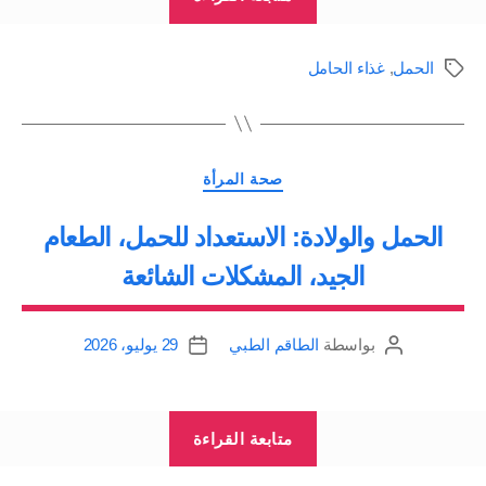
الحامل:
احتياجات
الحمل
,
غذاء الحامل
الوسوم
الأم
للمواد
الغذائية”
التصنيفات
صحة المرأة
الحمل والولادة: الاستعداد للحمل، الطعام
الجيد، المشكلات الشائعة
بواسطة
الطاقم الطبي
29 يوليو، 2026
كاتب
تاريخ
المقالة
المقالة
“الحمل
متابعة القراءة
والولادة: