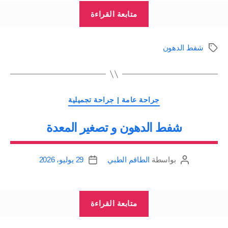
“عملية
متابعة القراءة
شفط
الدهون
شفط الدهون
الوسوم
Liposuction”
التصنيفات
جراحة عامة | جراحة تجميلية
شفط الدهون و تصغير المعدة
بواسطة
الطاقم الطبي
29 يوليو، 2026
كاتب
تاريخ
المقالة
المقالة
“شفط
متابعة القراءة
الدهون