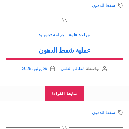
و
شفط الدهون
الوسوم
تصغير
المعدة”
التصنيفات
جراحة عامة | جراحة تجميلية
عملية شفط الدهون
بواسطة
الطاقم الطبي
29 يوليو، 2026
كاتب
تاريخ
المقالة
المقالة
“عملية
متابعة القراءة
شفط
الدهون”
شفط الدهون
الوسوم