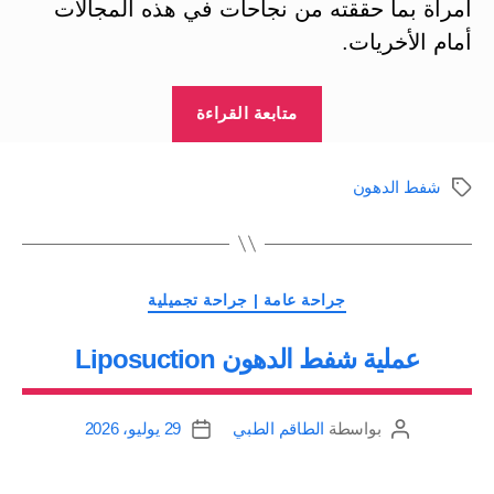
امرأة بما حققته من نجاحات في هذه المجالات
أمام الأخريات.
“جراحة
متابعة القراءة
شفط
الدهون
شفط الدهون
الوسوم
في
سؤال
وجواب”
التصنيفات
جراحة عامة | جراحة تجميلية
عملية شفط الدهون Liposuction
بواسطة
الطاقم الطبي
29 يوليو، 2026
كاتب
تاريخ
المقالة
المقالة