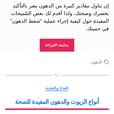
إن تناول مقادير كبيرة من الدهون يضر بالتأكيد
بخصرك وصحتك، ولذا أقدم لك بعض التلميحات
المفيدة حول كيفية إجراء عملية “شفط الدهون”
في حميتك.
“تعرف
متابعة القراءة
على
الدهون
الدهون
الوسوم
الموجودة
في
الطعام
التصنيفات
|
الغذاء والتغذية
دهون
أنواع الزيوت والدهون المفيدة للصحة
مفيدة
وضارة