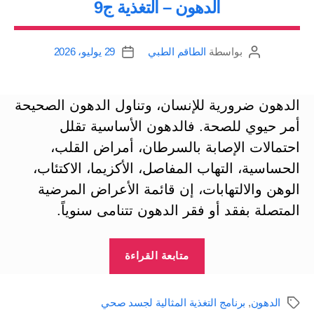
الدهون – التغذية ج9
بواسطة
الطاقم الطبي
29 يوليو، 2026
كاتب
تاريخ
المقالة
المقالة
الدهون ضرورية للإنسان، وتناول الدهون الصحيحة
أمر حيوي للصحة. فالدهون الأساسية تقلل
احتمالات الإصابة بالسرطان، أمراض القلب،
الحساسية، التهاب المفاصل، الأكزيما، الاكتئاب،
الوهن والالتهابات، إن قائمة الأعراض المرضية
المتصلة بفقد أو فقر الدهون تتنامى سنوياً.
“الدهون
متابعة القراءة
–
التغذية
الدهون
,
برنامج التغذية المثالية لجسد صحي
الوسوم
ج9”