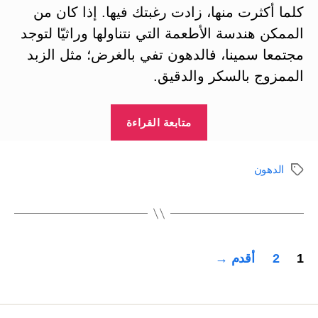
كلما أكثرت منها، زادت رغبتك فيها. إذا كان من
الممكن هندسة الأطعمة التي نتناولها وراثيّا لتوجد
مجتمعا سمينا، فالدهون تفي بالغرض؛ مثل الزبد
الممزوج بالسكر والدقيق.
“الدهون
متابعة القراءة
والنشويات
المعدلة
الدهون
الوسوم
تتراكم
في
منطقة
الخصر”
تعدد
1
2
أقدم
→
صفحات
المقالات