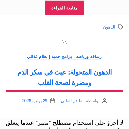
“الدهون
متابعة القراءة
غير
المشبعة:
الدهون
الوسوم
دهون
صحية”
التصنيفات
رشاقة ورياضة | برامج حمية | نظام غذائي
الدهون المتحولة: عبث في سكر الدم
ومضرة لصحة القلب
بواسطة
الطاقم الطبي
29 يوليو، 2026
كاتب
تاريخ
المقالة
المقالة
لا أجرؤ على استخدام مصطلح “مضر” عندما يتعلق