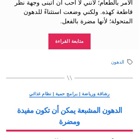
الأمر بالطعام؛ لأنني لا أحب أن أتبنى وجهة نظر
قاطعة كهذه. ولكني وضعت استثناءً للدهون
المتحولة؛ لأنها مضرة بالفعل.
“الدهون
متابعة القراءة
المتحولة:
عبث
الدهون
الوسوم
في
سكر
الدم
التصنيفات
ومضرة
رشاقة ورياضة | برامج حمية | نظام غذائي
لصحة
الدهون المشبعة يمكن أن تكون مفيدة
القلب”
ومضرة