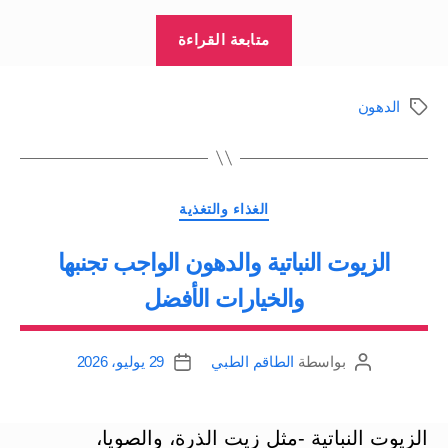
“توقف
متابعة القراءة
عن
الخوف
الدهون
الوسوم
من
الدهون”
التصنيفات
الغذاء والتغذية
الزيوت النباتية والدهون الواجب تجنبها
والخيارات الأفضل
بواسطة
الطاقم الطبي
29 يوليو، 2026
كاتب
تاريخ
المقالة
المقالة
الزيوت النباتية -مثل زيت الذرة، والصويا،