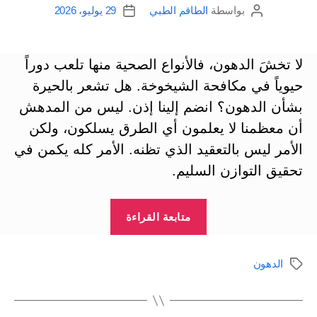
بواسطة
الطاقم الطبي
29 يوليو، 2026
ومؤذية
كاتب
تاريخ
المقالة
المقالة
جداً”
لا تخشَ الدهون، فالأنواع الصحية منها تلعب دوراً
حيوياً في مكافحة الشيخوخة. هل تشعر بالحيرة
بشأن الدهون؟ انضم إلينا إذن. ليس من المدهش
أن معظمنا لا يعلمون أي الطرق يسلكون، ولكن
الأمر ليس بالتعقيد الذي تظنه. الأمر كله يكمن في
تحقيق التوازن السليم.
“أنواع
متابعة القراءة
الزيوت
والدهون
الدهون
الوسوم
المفيدة
للصحة”