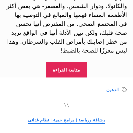
والكانولا، ودوار الشمس، والعصفر- هي بعض أكثر
الأطعمة المساء فهمها والمبالغ في التوصية بها
في المجتمع الصحي. من المفترض أنها تحسن
صحة قلبك، ولكن تبين الأدلة أنها في الواقع تزيد
من خطر إصابتك بأمراض القلب والسرطان. وهذا
ليس معززًا للصحة بالضبط!
“الزيوت
متابعة القراءة
النباتية
والدهون
الدهون
الوسوم
الواجب
تجنبها
والخيارات
التصنيفات
الأفضل”
رشاقة ورياضة | برامج حمية | نظام غذائي