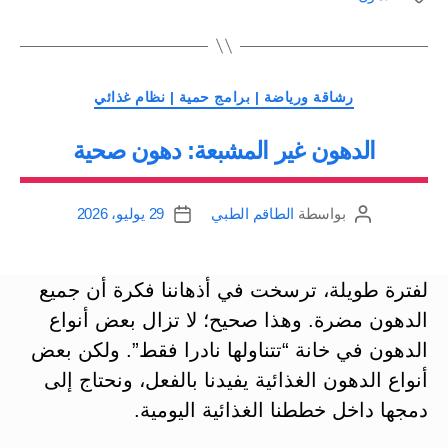
وكمية
الاستهلاك”
التصنيفات
رشاقة ورياضة | برامج حمية | نظام غذائي
الدهون غير المشبعة: دهون صحية
بواسطة
الطاقم الطبي
29 يوليو، 2026
كاتب
تاريخ
المقالة
المقالة
لفترة طويلة، ترسخت في أذهاننا فكرة أن جميع
الدهون مضرة. وهذا صحيح؛ لا تزال بعض أنواع
الدهون في خانة “تتناولها نادرا فقط”. ولكن بعض
أنواع الدهون الغذائية يفيدنا بالفعل، ونحتاج إلى
دمجها داخل خططنا الغذائية اليومية.