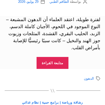
بواسطة
الطاقم الطبي
29 يوليو، 2026
كاتب
تاريخ
المقالة
المقالة
لفترة طويلة، اعتقد العلماء أن الدهون المشبعة –
النوع الموجود في اللحوم، الأجبان كاملة الدسم،
الزبد، الحليب البقري، القشدة، المثلجات وزيوت
جوز الهند والنخيل – كانت سببًا رئيسيًّا للإصابة
بأمراض القلب.
“الدهون
متابعة القراءة
المشبعة
يمكن
الدهون
الوسوم
أن
تكون
مفيدة
التصنيفات
ومضرة”
رشاقة ورياضة | برامج حمية | نظام غذائي