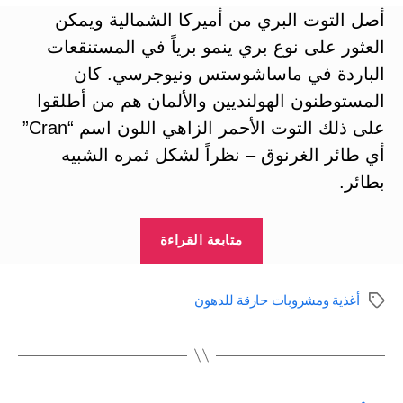
أصل التوت البري من أميركا الشمالية ويمكن
العثور على نوع بري ينمو برياً في المستنقعات
الباردة في ماساشوستس ونيوجرسي. كان
المستوطنون الهولنديين والألمان هم من أطلقوا
على ذلك التوت الأحمر الزاهي اللون اسم “Cran”
أي طائر الغرنوق – نظراً لشكل ثمره الشبيه
بطائر.
“التوت
متابعة القراءة
البري
لحرق
أغذية ومشروبات حارقة للدهون
الوسوم
الدهون
والتخلص
من
السيلوليت
تعدد