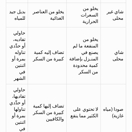
يخلو من
شاي غير
يخلو من العناصر
بديل جيد
السعرات
محلى
الغذائية
للمياه
الحرارية
حاولي
يخلو من
تفاديه،
المنفعة ما لم
أو حدِّدي
شاي
يصنع في
تضاف إليه كمية
تناوله
محلى
المنـزل بإضافة
كبيرة من السكر
بمرة أو
كمية محدودة
اثنتين
من السكر
في
الشهر
حاولي
تفاديها،
أو حدِّدي
تضاف إليها كمية
صودا (مياه
لا تحتوي على
تناولها
كبيرة من السكر
غازية)
الكثير مما ينفع
بمرة أو
والكافيين
اثنتين
في