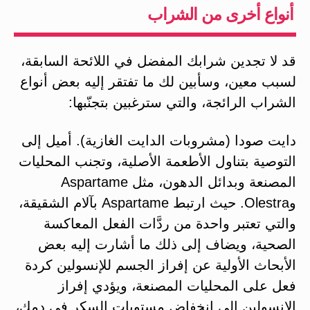
أنواع أخرى من الشراب
قد لا تجدين شرابك المفضل في اللائحة السابقة،
لسبب معين، وسأبين لك ما تفتقر إليه بعض أنواع
الشراب الرائجة، والتي سترغبين بتجنّبها:
دايت صودا (مشروبات الدايت الغازية). أميل إلى
التوصية بتناول الأطعمة الأصلية، وتجنب المحليات
المصنعة وبدائل الدهون، مثل Aspartame
وOlestra. حيث ارتبط Aspartame بآلام الشقيقة،
والتي تعتبر واحدة من ردَّات الفعل المعاكسة
الصحية، ويضاف إلى ذلك ما أشارت إليه بعض
الأبحاث الأولية عن إفراز الجسم للإنسولين كردة
فعل على المحليات المصنعة، ويؤدي إفراز
الإنسولين إلى انخفاض مستويات السكر في دمك،