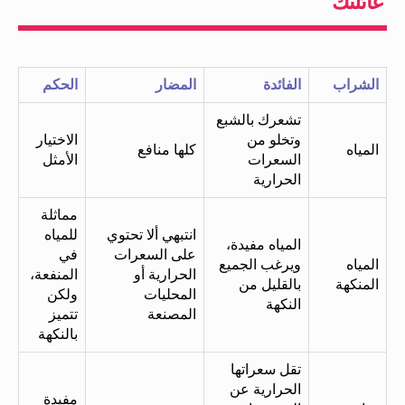
عائلتك
الشراب
الفائدة
المضار
الحكم
تشعرك بالشبع
وتخلو من
الاختيار
المياه
كلها منافع
السعرات
الأمثل
الحرارية
مماثلة
انتبهي ألا تحتوي
للمياه
المياه مفيدة،
على السعرات
في
المياه
ويرغب الجميع
الحرارية أو
المنفعة،
المنكهة
بالقليل من
المحليات
ولكن
النكهة
المصنعة
تتميز
بالنكهة
تقل سعراتها
الحرارية عن
مفيدة