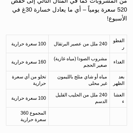
من المشروبات كما في المثال التالي إلى خفض
520 سعرة يومياً – أي ما يعادل خسارة 30غ في
الأسبوع!
الفطو
240 ملل من عصير البرتقال
100 سعرة حرارية
ر
مشروب الصودا (مياه غازية)
الغداء
160 سعرة حرارية
صغير الحجم
بعد
مياه أو شاي مثلج بالليمون
تخلو من أي سعرة
الظهر
غير محلى
حرارية
العشا
240 ملل من الحليب القليل
100 سعرة حرارية
ء
الدسم
المجموع 360
سعرة حرارية