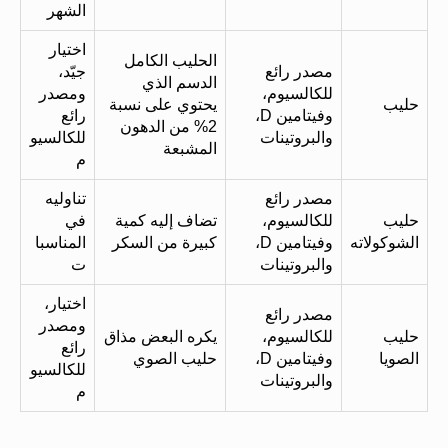
الشهر
اختيار
الحليب الكامل
مصدر رائع
جيّد،
الدسم الذي
للكالسيوم،
ومصدر
حليب
يحتوي على نسبة
وفيتامين D،
رائع
2% من الدهون
والبروتينات
للكالسيو
المشبعة
م
مصدر رائع
تناوليه
حليب
للكالسيوم،
تضاف إليه كمية
في
الشوكولاته
وفيتامين D،
كبيرة من السكر
المناسبا
والبروتينات
ت
اختيار،
مصدر رائع
ومصدر
حليب
للكالسيوم،
يكره البعض مذاق
رائع
الصويا
وفيتامين D،
حليب الصوي
للكالسيو
والبروتينات
م