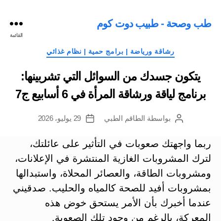
طب وصحة - طبيب دوت كوم
القائمة
التصنيفات
رشاقة ورياضة | برامج حمية | نظام غذائي
يتكون جسدك من السوائل التي تشربينها:
برنامج لياقة ورشاقة المرأة في 6 أسابيع ج7
بواسطة
الطاقم الطبي
29 يوليو، 2026
كاتب
تاريخ
المقالة
المقالة
ربما واجهتك صعوبات في التأثير على عائلتك،
لترك المشروبات الغازية المنتشرة في الإعلانات،
ومشروبات الطاقة، والعصائر المحلاة، واستبدالها
بمشروبات أفيد للصحة كالمياه والحليب. صدقيني
عندما أخبرك بأن الأمر يستحق خوض هذه
المعركة، بالرغم من وجود تلك الصعوبة.