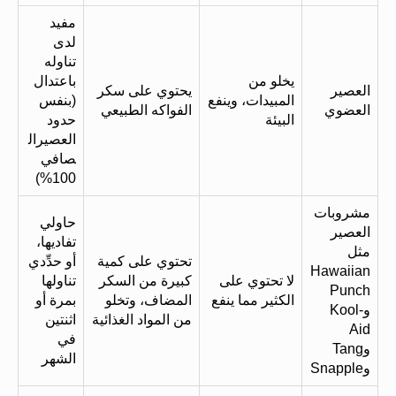
مفيد
لدى
تناوله
يخلو من
باعتدال
العصير
يحتوي على سكر
المبيدات، وينفع
(بنفس
العضوي
الفواكه الطبيعي
البيئة
حدود
العصيرال
صافي
100%)
مشروبات
حاولي
العصير
تفاديها،
مثل
تحتوي على كمية
أو حدِّدي
Hawaiian
لا تحتوي على
كبيرة من السكر
تناولها
Punch
الكثير مما ينفع
المضاف، وتخلو
بمرة أو
وKool-
من المواد الغذائية
اثنتين
Aid
في
وTang
الشهر
وSnapple