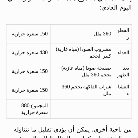
اليوم العادي:
الفطو
360 ملل
150 سعرة حرارية
ر
مشروب الصودا (مياه غازية)
الغداء
430 سعرة حرارية
كبير الحجم
بعد
صفيحة صودا (مياه غازية)
150 سعرة حرارية
الظهر
بحجم 360 ملل
العشا
شراب الفاكهة بحجم 360
150 سعرة حرارية
ء
ملل
المجموع 880
سعرة حرارية
من ناحية أخرى، يمكن أن يؤدي تقليل ما تتناوله