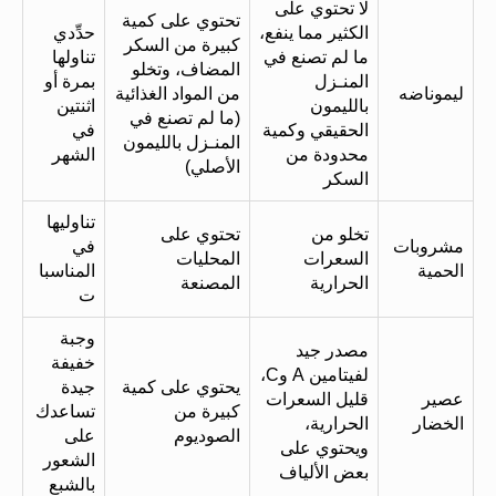
لا تحتوي على
تحتوي على كمية
الكثير مما ينفع،
حدِّدي
كبيرة من السكر
ما لم تصنع في
تناولها
المضاف، وتخلو
المنـزل
بمرة أو
ليموناضه
من المواد الغذائية
بالليمون
اثنتين
(ما لم تصنع في
الحقيقي وكمية
في
المنـزل بالليمون
محدودة من
الشهر
الأصلي)
السكر
تناوليها
تخلو من
تحتوي على
مشروبات
في
السعرات
المحليات
الحمية
المناسبا
الحرارية
المصنعة
ت
وجبة
مصدر جيد
خفيفة
لفيتامين A وC،
يحتوي على كمية
جيدة
عصير
قليل السعرات
كبيرة من
تساعدك
الخضار
الحرارية،
الصوديوم
على
ويحتوي على
الشعور
بعض الألياف
بالشبع