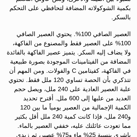
بكمية الشوكولاته المضافة لتحافظي على التحكم
بالسكر.
العصير الصافي 100%. يحتوي العصير الصافي
100% على العصير فقط والمصنوع من الفاكهة،
ولا يضاف إليه السكر. يتميز عصير الفاكهة بالفائدة
المضافة من الفيتامينات الموجودة بصورة طبيعية
في الفاكهة، كفيتامين C والفولات. ومن المهم أن
تتذكري بأن الحصة تساوي 120 ملل فقط. تحتوي
علبة العصير العادية على 240 ملل، ويصل حجم
العديد من علبها إلى 600 ملل. أقترح تحديد
الكمية الإجمالية من العصير يومياً ما بين 120
و240 ملل، فإذا كانت كمية 240 ملل أقل بكثير
مما تعودت عائلتك عليه، خففي العصير بالماء.
باشري بنسبة 25% ماء و75% عصير، ثم زيدي