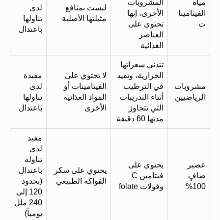
مياه
المشروبات
ليست بمنافع
لدى
الفيتامينا
الأخرى، إنها
مثيلتها الأصلية
تناولها
ت
تحتوي على
باعتدال
العناصر
الغذائية
تتدنى سعراتها
الحرارية، وتفيد
لا تحتوي على
مفيدة
مشروبات
في الترطيب
الفيتامينات أو
لدى
الرياضيين
أثناء التدريبات
المواد الغذائية
تناولها
التي تتجاوز
الأخرى
باعتدال
مدتها 60 دقيقة
مفيد
لدى
تناوله
عصير
يحتوي على
يحتوي على سكر
باعتدال
صافٍ
فيتامين C
الفواكه الطبيعي
(بحدود
100%
وفولات folate
120 إلى
240 ملل
يومياً)