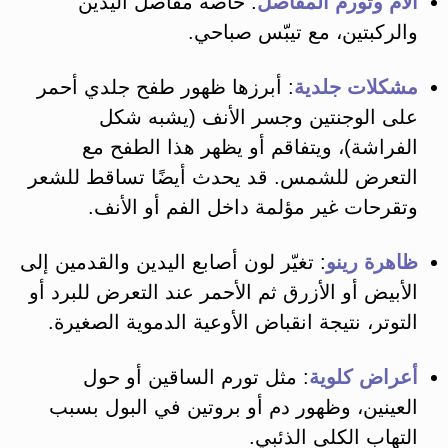
آلام وتورم المفاصل
: خاصةً مفاصل اليدين
والركبتين، مع تيبّس صباحي​.
مشكلات جلدية
: أبرزها ظهور طفح جلدي أحمر
على الوجنتين وجسر الأنف (يشبه شكل
الفراشة)، ويتفاقم أو يظهر هذا الطفح مع
التعرض للشمس. قد يحدث أيضًا تساقط للشعر
وتقرحات غير مؤلمة داخل الفم أو الأنف​.
ظاهرة رينو
: تغيّر لون أصابع اليدين والقدمين إلى
الأبيض أو الأزرق ثم الأحمر عند التعرض للبرد أو
التوتر، نتيجة انقباض الأوعية الدموية الصغيرة.
أعراض كلوية
: مثل تورم الساقين أو حول
العينين، وظهور دم أو بروتين في البول بسبب
التهاب الكلى الذئبي.