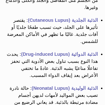
من الجسم مثل المفاصل والجلد والكلى والدماغ
وغيرها​.
الذئبة الجلدية (Cutaneous Lupus)
: يقتصر
تأثيرها على الجلد، حيث تسبب طفحًا جلديًا أو
آفات جلدية. غالبًا ما تظهر في الأماكن المعرضة
للشمس​.
الذئبة الدوائية (Drug-induced Lupus)
: يحدث
هذا النوع بسبب تناول بعض الأدوية التي تحفز
تفاعلًا مناعيًا يشبه الذئبة. عادةً ما تختفي
الأعراض بعد إيقاف الدواء المسبب​.
الذئبة الوليدية (Neonatal Lupus)
: حالة نادرة
تصيب بعض المواليد لأمهات لديهن أجسام
مضادة مرتبطة بالذئبة. قد يعاني الرضيع من