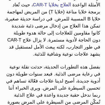
الأمثلة الواعدة
العلاج بخلايا CAR-T
، حيث تُعاد
برمجة خلايا مناعة (خلايا T) من المريض لمهاجمة
خلايا B المسببة للمرض. في دراسة حديثة صغيرة،
تمكن هذا العلاج من إدخال مرضى ذئبة شديدة
كانوا مقاومين للعلاجات إلى حالة هدوء طويلة
دون الحاجة لأدوية مستمرة​. لا يزال علاج CAR-T
في طور التجارب، لكنه يبعث الأمل لمستقبل قد
يشهد علاجات نوعية وشافية للذئبة.
بفضل هذه التطورات الحديثة، حدثت نقلة نوعية
في رعاية مرضى الذئبة. فبعد سنوات طويلة دون
أدوية جديدة، أصبح لدينا علاجات فعّالة تساهم في
تحسين السيطرة على المرض​. ويرى الخبراء أننا
ربما ندخل حقبة جديدة واعدة في علاج الذئبة
تُمكّن المرضى من السيطرة على المرض بصورة