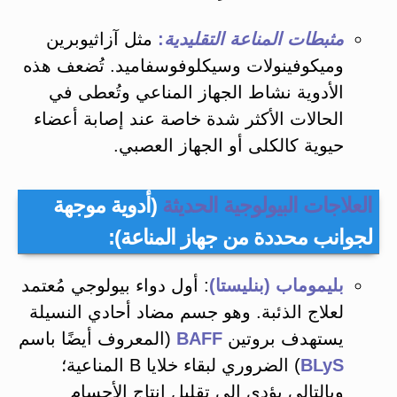
مثبطات المناعة التقليدية
:
مثل آزاثيوبرين
وميكوفينولات وسيكلوفوسفاميد. تُضعف هذه
الأدوية نشاط الجهاز المناعي وتُعطى في
الحالات الأكثر شدة خاصة عند إصابة أعضاء
حيوية كالكلى أو الجهاز العصبي.
العلاجات البيولوجية الحديثة
(أدوية موجهة
لجوانب محددة من جهاز المناعة):
بليموماب (بنليستا)
: أول دواء بيولوجي مُعتمد
لعلاج الذئبة​. وهو جسم مضاد أحادي النسيلة
يستهدف بروتين
BAFF
(المعروف أيضًا باسم
BLyS
) الضروري لبقاء خلايا B المناعية؛
وبالتالي يؤدي إلى تقليل إنتاج الأجسام