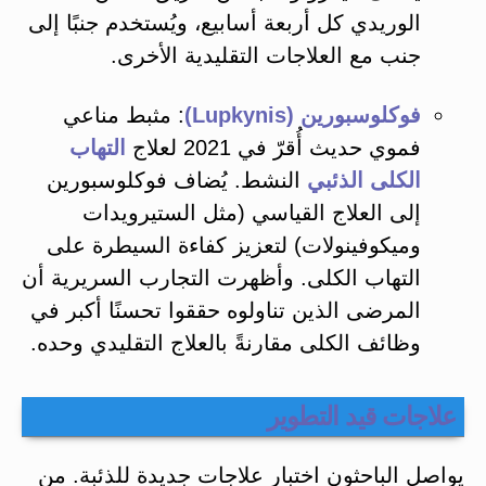
الوريدي كل أربعة أسابيع، ويُستخدم جنبًا إلى
جنب مع العلاجات التقليدية الأخرى​.
فوكلوسبورين (Lupkynis)
: مثبط مناعي
فموي حديث أُقرّ في 2021 لعلاج
التهاب
الكلى الذئبي
النشط​. يُضاف فوكلوسبورين
إلى العلاج القياسي (مثل الستيرويدات
وميكوفينولات) لتعزيز كفاءة السيطرة على
التهاب الكلى. وأظهرت التجارب السريرية أن
المرضى الذين تناولوه حققوا تحسنًا أكبر في
وظائف الكلى مقارنةً بالعلاج التقليدي وحده​.
علاجات قيد التطوير
يواصل الباحثون اختبار علاجات جديدة للذئبة. من