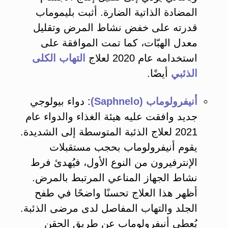
المضادة الذاتية الضارة​. أثبت بليموماب
قدرته على خفض نشاط المرض وتقليل
معدل الهبّات، كما تمت الموافقة على
استخدامه عام 2020 لعلاج
التهاب الكلى
الذئبي
أيضًا​.
أنيفرولوماب (Saphnelo)
: دواء بيولوجي
جديد وافقت عليه هيئة الغذاء والدواء عام
2021 لعلاج الذئبة المتوسطة إلى الشديدة​.
يقوم أنيفرولوماب بحجب مستقبلات
الإنترفيرون من النوع الأول، فيُهدئ فرط
نشاط الجهاز المناعي المرتبط بالمرض​.
أظهر هذا العلاج تحسنًا واضحًا في طفح
الجلد والتهاب المفاصل لدى مرضى الذئبة​.
يُعطى أنيفرولوماب عن طريق الحقن