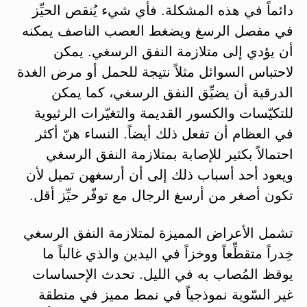
دائماً في هذه المشكلة. فأي شيء يُنقص الحيِّز
في مفصل الرسغ ويضغط العصب الناصف يمكنه
أن يؤدي إلى متلازمة النفق الرسغي. يمكن
لاحتباس السوائل مثلاً نتيجة للحمل أو مرض الغدة
الدرقية أن يضيِّق النفق الرسغي، كما يمكن
للتكيّسات والكسور القديمة والتغيّرات الرثيوية
في العظام أن تفعل ذلك أيضاً. النساء هنّ أكثر
احتمالاً بكثير للإصابة بمتلازمة النفق الرسغي
ويعود أحد أسباب ذلك إلى أن أرسغهن تميل لأن
تكون أصغر من أرسغ الرجال مع توفّر حيِّز أقل.
تشمل الأعراض المميزة لمتلازمة النفق الرسغي
خِدراً متقطِّعاً ووخزاً في اليدين والذي غالباً ما
يوقظ المُصاب به في الليل. تحدث الإحساسات
غير السّوية نموذجياً في نمط مميز في منطقة