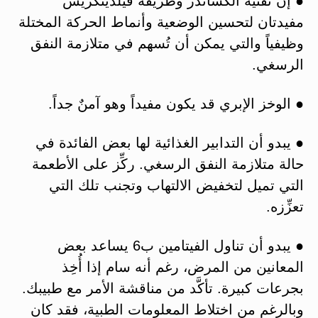
● إنّ تقنية ألكساندر وطريقة فيلدينكريس
مفيدتان لتحسين الوضعية وأنماط الحركة المختلة
وظيفياً والتي يمكن أن تُسهم في متلازمة النفق
الرسغي.
● الوخز الإبري قد يكون مفيداً وهو آمنٌ جداً.
● يبدو أن التدابير الغذائية لها بعض الفائدة في
حالة متلازمة النفق الرسغي. ركِّز على الأطعمة
التي تميل لتخفيض الالتهاب وتجنب تلك التي
تعزِّزه.
● يبدو أن تناول الفيتامين ب6 يساعد بعض
المعانين من المرض، رغم أنه سام إذا أُخِذ
بجرعات كبيرة. تأكَّد من مناقشة الأمر مع طبيبك.
وبالرغم من اختلاط المعلومات الطبية، فقد كان