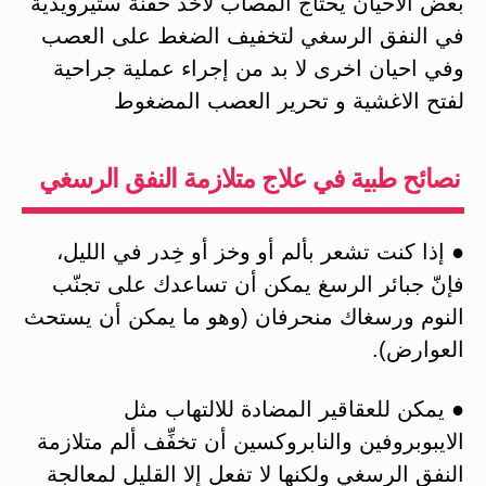
بعض الاحيان يحتاج المصاب لأخذ حقنة ستيرويدية
في النفق الرسغي لتخفيف الضغط على العصب
وفي احيان اخرى لا بد من إجراء عملية جراحية
لفتح الاغشية و تحرير العصب المضغوط
نصائح طبية في علاج متلازمة النفق الرسغي
● إذا كنت تشعر بألم أو وخز أو خِدر في الليل،
فإنّ جبائر الرسغ يمكن أن تساعدك على تجنّب
النوم ورسغاك منحرفان (وهو ما يمكن أن يستحث
العوارض).
● يمكن للعقاقير المضادة للالتهاب مثل
الايبوبروفين والنابروكسين أن تخفِّف ألم متلازمة
النفق الرسغي ولكنها لا تفعل إلا القليل لمعالجة