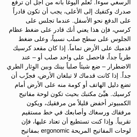
الرسغي سوءاً. تُعلِّم اليوغا بأنه من أجل أن ترفع
صدرك وكتفيك إلى الأعلى، يجب أن تكون قادراً
على الدفع نحو الأسفل. عندما تجلس على
كرسي، فإن هذا يعني أنك قادر على ضغط عظام
الجلوس على سطح صلب نسبياً، وعلى ضغط
قدميك على الأرض تماماً. إذا كان مقعد كرسيك
طرياً جداً، فاحصل على واحد صلب أو – عند
الاضطرار – ضع شيئاً صلباً بينك وبين الوِثار الطري
جداً. إذا كانت قدماك لا تبلغان الأرض، فجرِّب أن
تضع دليل الهاتف أو كومة منه على الأرض أمام
كرسيك. هيِّئ مكتبك بحيث تكون لوحة مفاتيح
الكمبيوتر أخفض قليلاً من مرفقيك، ويكون
مرفقاك ورسغاك وأصابعك في خط مستقيم
تقريباً. وإذا كنت تستطيع أن تعتاد عليها، فإن
لوحات المفاتيح المريحة ergonomic بمفاتيح