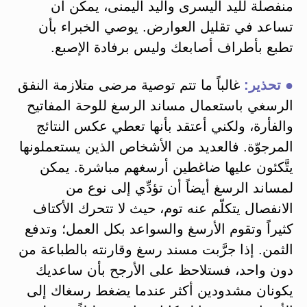
منفصلة لليد اليسرى واليد اليمنى، يمكن أن
تساعد في تقليل العوارض. يوصي الخبراء بأن
تطبع بأطراف أصابعك وليس برفادة الإصبع.
● تحذير:
غالباً ما تتم توصية مرضى متلازمة النفق
الرسغي باستعمال مساند الرسغ للوحة المفاتيح
والفأرة، ولكني أعتقد بأنها تعطي عكس النتائج
المرجوّة. فالعديد من الأشخاص الذين يستعملونها
يتَّكئون عليها ضاغطين أرسغهم مباشرة. يمكن
لمساند الرسغ أيضاً أن تؤدِّي إلى نوع من
الانفصال يتكلّم عنه توم، حيث لا تتحرك الأكتاف
كثيراً وتقوم الأرسغ والسواعد بكل العمل؛ وتدفع
الثمن. إذا جرَّبت مسند رسغ وقارنته بالطباعة من
دون واحد، فستلاحظ على الأرجح بأن ساعديك
يكونان مشدودين أكثر عندما يضغط رسغاك إلى