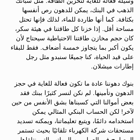
وسيلة فعالة للغاية لتخزين الطاقة. مثل سبائك
الذهب في البنك، يمكن للدهون رص أنفسها
بكثافة. كما أنها طاردة للماء، لذلك فإنها تحتل
مساحة أقل. إذا خزنا كل طاقتنا في هيئة سكر،
كان حجم مخازن طاقتنا الاحتياطية سيحتاج لأن
يكون أكبر بما يتجاوز خمسة أضعاف. فقط للبقاء
على قيد الحياة، كنا جميعًا سنبدو مثل رجل
إطارات ميشلان.
بنوك دهوننا عادة ما تكون فعالة للغاية في حجز
الدهون وتأمينها. لم نكن لنسر كثيرًا ببنك فقد
بعض أموالنا التي كسبناها بشق الأنفس من حين
لآخر! لكن الحساب البنكي المثالي يمكن
استخدامه دائمًا، ويتبع تعليماتنا، ويمكنه تسديد
مستحقات شركة الكهرباء تلقائيًا بحيث تستمر
المصابيح في العمل بين الرواتب التي نتلقاها.