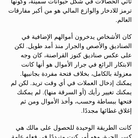
تأتي الحصالات في شكل حيوانات سمينة، وكونها
ترمز للادخار والوازع المالي هو من أكبر مفارقات
العالم.
كان الأشخاص يدخرون أموالهم الإضافية في
الصناديق والأصص والجرار منذ أمد طويل. لكن
على عكس صناديق كنوز القراصنة، كان وجه
الابتكار الرائع في جرار الأموال هو أنها كانت
معزولة بالكامل، بخلاف فتحة مفردة بجانبيها.
يمكنك إدخال العملات في أي وقت تريد. لكن لم
يمكنك تغيير رأيك (أو السرقة منها). لم يمكنك
فتحها ببساطة وحسب، وأخذ الأموال ومن ثم
إغلاق غطائها مجددًا.
كانت الطريقة الوحيدة للحصول على مالك هي
كسر الجرة، وهو أمر كنت مترددًا في فعله عامة.