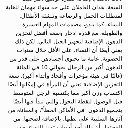
السعة. هذان العاملان على حد سواء مهمان للغاية
لمتطلبات الحمل والرضاعة وتنشئة الأطفال.
النساء، كما يبدو، مصممات للمهام العسيرة
والطويلة، مع قدرة ادخار وسعة أفضل لتخزين
الدهون الإضافية لتجهيز الجيل التالي. لكن ذلك
يعني أيضًا أن النساء، على الأقل خلال سنوات
الخصوبة، عامة ما تحتوي أجسادهن على قدر من
الدهون أكبر من الرجال بحوالي 10 في المائة
(غالبًا في هيئة مؤخرات وأفخاذ وأثداء أكبر). سعة
التخزين الإضافية تعني أن المرأة في إمكانها أيضًا
اكتساب وزن أكبر مما يكتسبه الرجل المتوسط
قبل الوصول لنقطة التحول والتي تبدأ فيها أيضًا
بتجميع الدهون “في الأماكن الخطأ”، والمعاناة من
آثارها السلبية على بطنها، بالإضافة لصحتها. من
المحتمل أن ذلك أحد أسباب تميز النساء بعمر