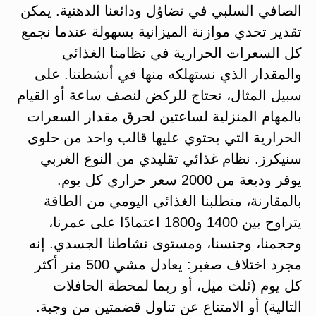
الصافي السلبي في تضاؤل ودائعنا الدهنية. يمكن
تقدير تحدي موازنة الميزانية بسهولة عندما نجمع
كل السعرات الحرارية في نظامنا الغذائي
والمقدار الذي نستهلكه منها في أنشطتنا. على
سبيل المثال، نحتاج للركض لنصف ساعة أو القيام
بالمهام المنزلية لساعتين لحرق مقدار السعرات
الحرارية التي يحتوي عليها قالب واحد من حلوى
سنيكرز. نظام غذائي تقليدي من النوع الغربي
يوفر وديعة من 2000 سعر حراري كل يوم.
بالمقارنة، متطلبنا الغذائي اليومي من الطاقة
يتراوح بين 1400 و1800 اعتمادًا على عمرنا،
وحجمنا، وجنسنا، ومستوى نشاطنا الجسدي. إنه
مجرد اختلاف صغير: يعادل مشي 500 متر أكثر
كل يوم (ثلث ميل، أو ربما لمحطة الحافلات
التالية) أو الامتناع عن تناول قضمتين من وجبة.