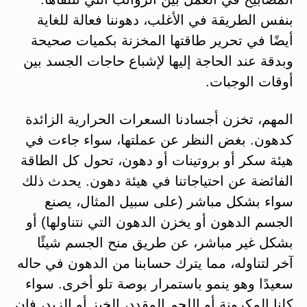
بنفس الطريقة في الأغلب، دهوننا فعالة للغاية
أيضًا في تحرير طاقتها المخزنة بكميات صحيحة
وبدقة عند الحاجة إليها لإشباع حاجات الجسد بين
أوقات الوجبات.
المهم، تخزن أجسادنا السعرات الحرارية الزائدة
كدهون. بغض النظر عن عملتها، سواء جاءت في
هيئة سكر أو بروتينات أو دهون، تحول كل الطاقة
الفائضة عن احتياجاتنا في هيئة دهون. يحدث ذلك
سواء بشكل مباشر (على سبيل المثال، يصنع
الجسم الدهون أو يخزن الدهون التي نتناولها) أو
بشكل غير مباشر، عن طريق منح الجسم شيئًا
آخر لتناوله، مما يترك حسابنا من الدهون في حاله
سعيدًا وهو ينمو باستمرار بوصة تلو أخرى. سواء
كلنا المكرونة أو اللحم المقدد، الخبز أو الزبد، فإن