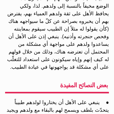
الوضع مخيفاً بالنسبة إلى ولدهم. لذا، ولكي
يحافظ الأهل على ثقة ولدهم العمياء بهم، يفترض
بهم أن يخبروه بصراحة عن كلّ ما سيواجهه هناك
(كأن يقولوا له مثلاً إن الطبيب سيقوم بمعاينته
وفحص حنجرته وأذنيه). ينبغي إذن على الأهل أن
يساعدوا ولدهم على مواجهة أي مشكلة من
المحتمل أن تعترضه هناك، وذلك من خلال قولهم
له كيف إنهم وإياه سيكونون على استعداد للتغلّب
على أي مشكلة قد يواجهونها في عيادة الطبيب.
بعض النصائح المفيدة
● ينبغي على الأهل أن يختاروا لولدهم طبيباً
يتحدّث بلطف ويسمح لهم بالبقاء مع ولدهم ويجيد