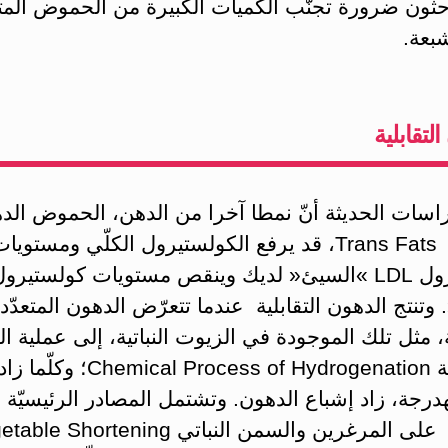
حثون ضرورة تجنّب الكميات الكبيرة من الحموض المتع
بعة.
لتقابلية
اسات الحديثة أنّ نمطا آخرا من الدهن، الحموض الده
التقابلية Trans Fats، قد يرفع الكولستيرول الكلّي ومستويا
. وتنتج الدهون التقابلية عندما تتعرّض الدهون المتعدّد
 مثل تلك الموجودة في الزيوت النباتية، إلى عملية ا
الكيميائية Chemical Process of Hydrogenation؛ 
درجة، زاد إشباع الدهون. وتشتمل المصادر الرئيسيّة 
التقابلية على المرغرين والسمن النباتي  Shortening