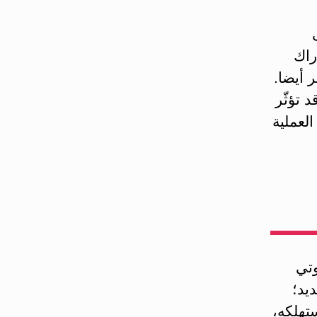
راك
 أيضا.
 تؤثّر
العملية
وتي
يد؛
تهلكه،