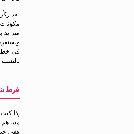
لقد ركّز
مكوّنات 
متزايد ب
ويستعرض 
في خطر إ
بالنسبة 
فرط شح
إذا كنت
مساهم ف
ففي حين