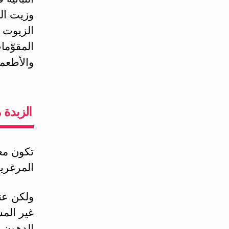
وزيت الن
الزيوت 
والأطعمة
الزبدة 
تكون مع
المرغري
ولكن عند
غير المش
الدهون أ