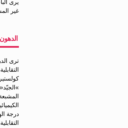
يرى البا
غير المش
الدهون ا
ترى الدر
»الجيّد«
المشبعة،
درجة اله