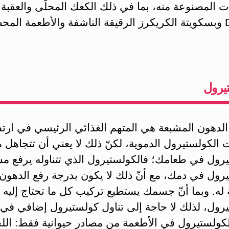
ت المصنوعة منه، بما في ذلك الكعك المحلّى والعقبة
Dessert وبسكويتة الكريكرز الرقيقة الناشفة والأطعمة المح
يرول
الدهون المشبعة هي المتهم الغذائي الرئيسي في ارتف
الكولستيرول الدموية، لكنّ ذلك لا يعني أن تتجاهل
يرول في طعامك؛ فالكولستيرول الذي تتناوله يرفع م
رول في دمك، مع أنّ ذلك لا يكون بدرجة رفع الدهون
له. وبما أنّ جسمك يستطيع تركيب كل ما تحتاج إليه 
يرول، لذلك لا حاجة إلى تناول كولستيرول إضافي في 
لكولستيرول في الأطعمة من مصادر حيوانية فقط: الل