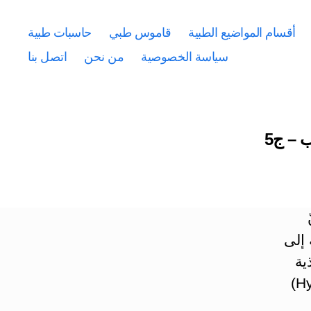
أقسام المواضيع الطبية
قاموس طبي
حاسبات طبية
سياسة الخصوصية
من نحن
اتصل بنا
 – ج5
 إلى
ية
على زيادة كولستيرول الدم (فرط شحوم الدم Hyperlipidemia)