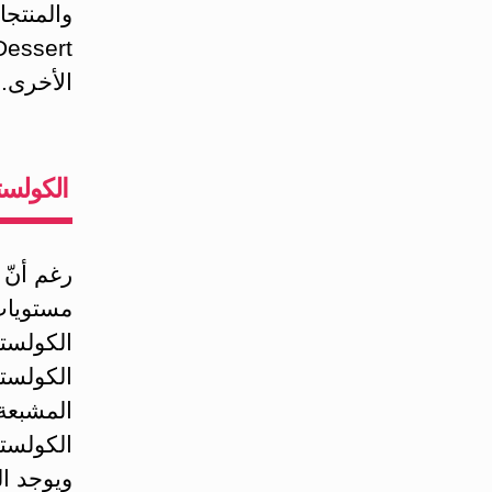
والمنتجا
الأخرى.
الكولست
رغم أنّ 
مستويات 
الكولست
الكولستي
المشبعة 
الكولست
ويوجد ا