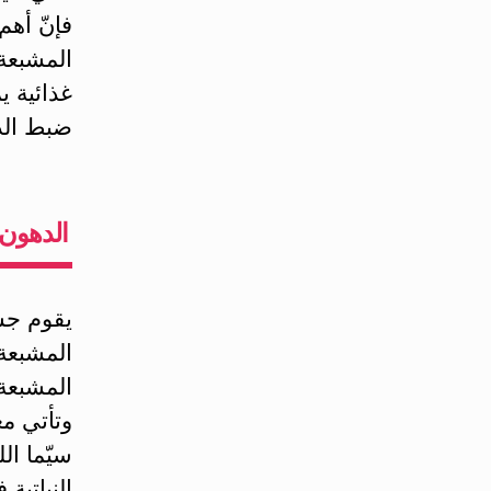
فإنّ أه
المشبعة
غذائية 
ضبط الد
الدهون 
المشبعة 
وتأتي م
سيّما ال
النباتية