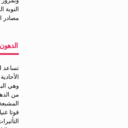
وبمرور ا
مصادر ال
الدهون 
الأحادي
وهي الب
من الدهو
المشبعة 
قوتا غني
التأثيرا