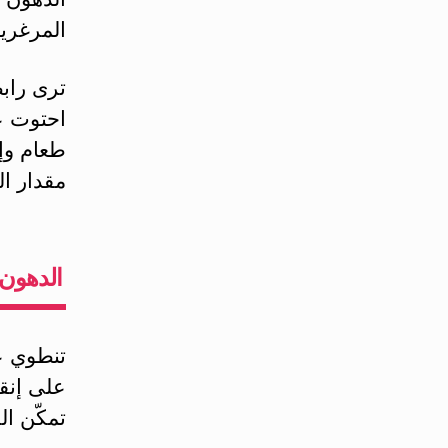
المرغري
ترى رابط
طعام وإذا
مقدار ال
الدهون 
تنطوي ع
على إنقا
تمكّن ا