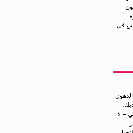
ون
ة
اس في
الدهون
تحسين شاكلة الشحوم Lipid Profile لديك.
 – لا
ر
لنخيل