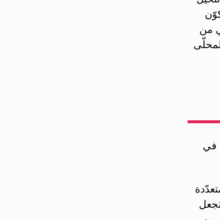
وّن
ي من
ة والكعك المحلّى
 في
عدّدة
تجعل
 من