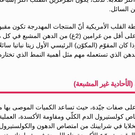
ن السائل.
ة القلب الأمريكية أنّ المنتجات المهدرجة تكون مقبول
احتوت على أقل من غرامين (2غ) من الدهن المشبع في 
 كان المقوّم (المكوّن) الرئيسي الأول زيتا نباتيا سائلا
دهن الذي تستعمله مهم مثل أهمية النمط الذي تختاره
(الأحادية غير المشبعة)
لى صفات جيّدة، حيث تساعد الكميات الموصى بها من
ص كولستيرول الدم الكلّي ومقاومة الأكسدة، العملية
لخلايا في شرايينك من امتصاص الدهون والكولستيرول