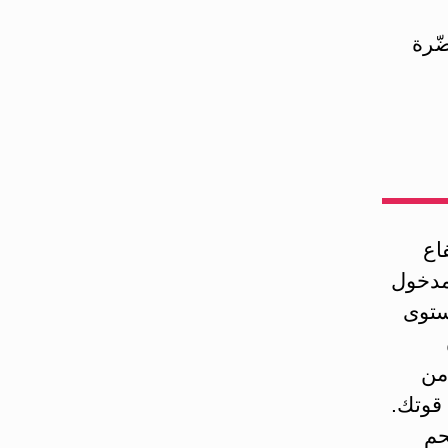
ضّرة
اع
 مدخول
ستوى
من
قوتك.
حم