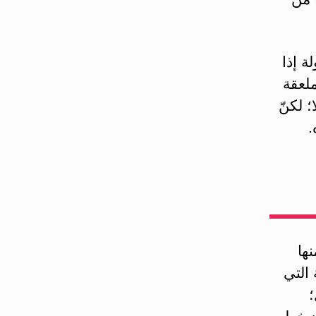
ة إذا
كل ملعقة
؛ لكنّ
.
ها
 التي
؛