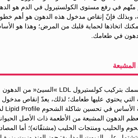
م متّهم في رفع مستوى الكولستيرول في الدم هو الده
، وبذلك فإنّ إنقاص مدخول هذه الدهون هو أهم خطو
يمكنك اتخاذها لحماية قلبك من المرض؛ وهذا هو الأس
هون في طعامك.
المشبعة
يقوم جسمك بتركيب كولستيرول LDL »السيئ« من الدهون
التي يحتوي عليها طعامك؛ لذلك، يعدّ إنقاص مدخول 
المشبعة الأساس في 
عظم الدهون المشبعة من الأطعمة ذات الأصل الحيواني
لحوم والحليب ومنتجات الحليب (مشتقّاته)؛ أما المصاد
 فتشتمل على الزيوت المدارية: جوز الهند وزيت بزرة ا