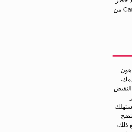
د خطر
النوبة القلبية والسكتة؛ ويعدّ زيت الزيتون وزيوت الكانولا Canola من
لها مثل الدهون
دمك،
النقيض
تستهلك
تتضح
ع ذلك،