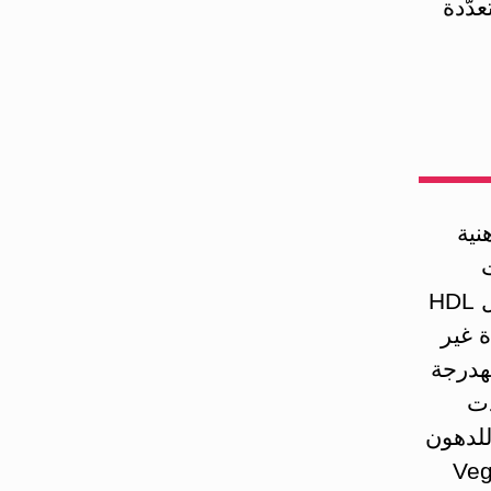
دّدة
نية
ت
كولستيرول LDL »السيئ« لديك وينقص مستويات كولستيرول HDL
ة غير
لهدرجة
وكلّما زادت
للدهون
Vegetable