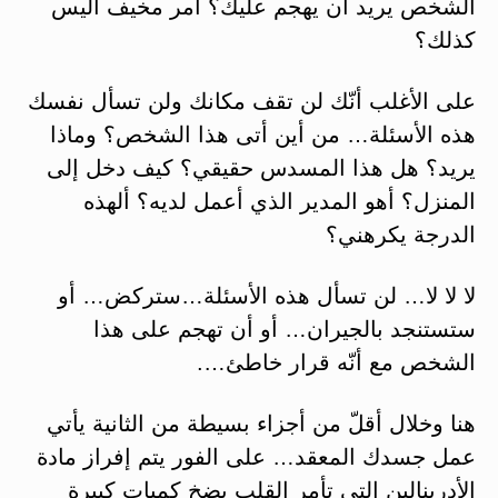
الشخص يريد أن يهجم عليك؟ أمر مخيف أليس
كذلك؟
على الأغلب أنّك لن تقف مكانك ولن تسأل نفسك
هذه الأسئلة… من أين أتى هذا الشخص؟ وماذا
يريد؟ هل هذا المسدس حقيقي؟ كيف دخل إلى
المنزل؟ أهو المدير الذي أعمل لديه؟ ألهذه
الدرجة يكرهني؟
لا لا لا… لن تسأل هذه الأسئلة…ستركض… أو
ستستنجد بالجيران… أو أن تهجم على هذا
الشخص مع أنّه قرار خاطئ….
هنا وخلال أقلّ من أجزاء بسيطة من الثانية يأتي
عمل جسدك المعقد… على الفور يتم إفراز مادة
الأدرينالين التي تأمر القلب بضخ كميات كبيرة