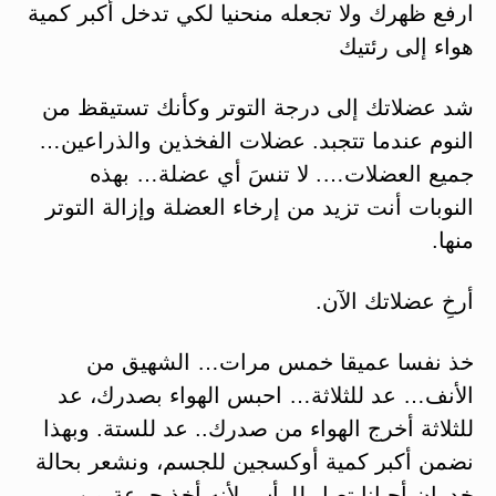
ارفع ظهرك ولا تجعله منحنيا لكي تدخل أكبر كمية
هواء إلى رئتيك
شد عضلاتك إلى درجة التوتر وكأنك تستيقظ من
النوم عندما تتجبد. عضلات الفخذين والذراعين…
جميع العضلات…. لا تنسَ أي عضلة… بهذه
النوبات أنت تزيد من إرخاء العضلة وإزالة التوتر
منها.
أرخِ عضلاتك الآن.
خذ نفسا عميقا خمس مرات… الشهيق من
الأنف… عد للثلاثة… احبس الهواء بصدرك، عد
للثلاثة أخرج الهواء من صدرك.. عد للستة. وبهذا
نضمن أكبر كمية أوكسجين للجسم، ونشعر بحالة
خدران أحيانا تصل للرأس لأنه أخذ جرعة من