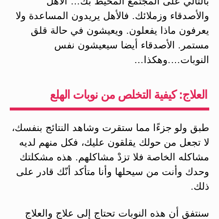
بالتالي على المجتمع المحيط بك… الأهل
والأصدقاء وزملائك. فالأهل يريدون المساعدة ولا
يعرفون ماذا يفعلون. ويعيشون في حالة قلق
مستمر. الأصدقاء أيضا سيعيشون نفس
النوبات….وهكذا…
العلاج: كيفية التخلص من نوبات الهلع
طبق ولو جزءًا مما ستقرت وشاهد النتائج بنفسك،
لا تجعل من حولك يقلقون عليك، فكل منهم لديه
مشاكله الخاصة فلا تزدْ مشاكلهم. هذه مشكلتك
وحدك وأنت من سيحلها وأنا متأكد أنّك قادر على
ذلك.
سنتفق أن هذه النوبات تحتاج إلى علاج والعلاج