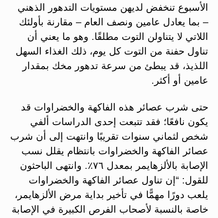
الأسبوع تنخفض لديهن مستويات التدهور الذهني
– بما يعادل عامين ونصف العام – مقارنة بأولئك
اللاتي لا يتناولن التوت مطلقًا. وهو ما يعني أن
تناول حفنة من التوت كل يوم، ذلك الغذاء السهل
اللذيذ، قد يبطئ من سرعة تدهور مخك بمقدار
عامين أو أكثر.
حتى شرب عصائر هذه الفاكهة والخضراوات قد
يكون نافعًا؛ فقد تتبعت إحدى الدراسات ألفي
شخص لثماني سنوات تقريبًا وانتهت إلى أن شرب
عصائر الفاكهة والخضراوات بانتظام يقلل نسب
الإصابة بالألزهايمر بمعدل ٧٦٪. وانتهى الباحثون
للقول: “إن تناول عصائر الفاكهة والخضراوات
يلعب دورًا مهمًّا في تأخير بداية مرض الألزهايمر،
خاصة بالنسبة لأصحاب الفرص الكبيرة في الإصابة