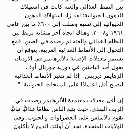
بين النمط الغذائي والعته كانت في استهلاك
الدهون الحيوانية؛ لقد زاد استهلاك الدهون
الحيوانية إلى نسبة وصلت إلى ٦٠٠٪ ما بين عامي
١٩٦١ و٢٠٠٨. وهناك اتجاه آخر مشابه يربط بين
النظام الغذائي والعته تم رصده في الصين. فمع
التحول إلى الأنماط الغذائية الغربية، يتوقع أن
تستمر معدلات الإصابة بالألزهايمر في الازدياد،
يقول أحد الباحثين في دورية جورنال أوف
ألزهايمر ديزيس: “إذا لم تتغير الأنماط الغذائية
لتصبح أقل اعتمادًا على المنتجات الحيوانية..”.
إن أقل معدلات معتمدة للألزهايمر رصدت في
الريف الهندي، حيث يتبع الناس نظامًا غذائيًّا نباتيًّا
يقوم بالأساس على الخضراوات والحبوب. وفي
الولايات المتحدة، نجد أن أولئك الذين لا يأكلون