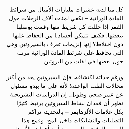
كل منا لديه عشرات مليارات الأميال من شرائط
المادة الوراثية – تكفي لمئات آلاف الرحلات حول
القمر إذا حللت كل شريط منها وقمت بوصلها
ببعضها. فكيف تتمكن أجسادنا من الحفاظ عليها
دون اختلاط؟ إنها إنزيمات تعرف بالسيروتين وهي
التي تحافظ على شرئط المادة الوراثية مرتبة
حول بعضها في لفات من البروتين.
ورغم حداثة اكتشافه، فإن السيروتين يعد من أكثر
مجالات الطب الواعدة؛ لأنه على ما يبدو مسئول
عن عمر صحي وطويل. إن الدراسات التشريحية
تظهر أن فقدان نشاط السيروتين يرتبط كثيرًا
بكل علامات الألزهايمر – بالتحديد، تراكم
التصلبات والتشابكات داخل المخ. وقمع هذا
العنصر الدفاعي المهم يعد أحد أعراض الألزهايمر