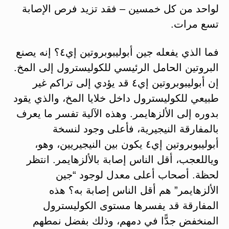
لواحد من كل خمسين – فقد تزيد فرص الإصابة
تسع مرات.
فما الذي يفعله جين أبوليبوبروتين إي٤؟ إنه يصنع
البروتين الحامل الرئيسي للكوليسترول إلى المخ.
إن أبوليبوبروتين إي٤ قد يؤدي إلى تراكم غير
طبيعي للكوليسترول داخل خلايا المخ، والذي يقود
بدوره إلى الألزهايمر. وهذه الآلية تفسر ما يعرف
بالمفارقة النيجيرية، فأعلى وجود لنسخة
أبوليبوبروتين إي٤ يكون بين النيجيريين، وهو،
وياللعجب، أقل الناس إصابة بالألزهايمر. انتظر
لحظة. أصحاب أعلى معدل لوجود “جين
الألزهايمر” هم أقل الناس إصابة به؟ هذه
المفارقة قد يفسرها مستوى الكوليسترول
المنخفض جدًّا في دمهم، وذلك بفضل نمطهم