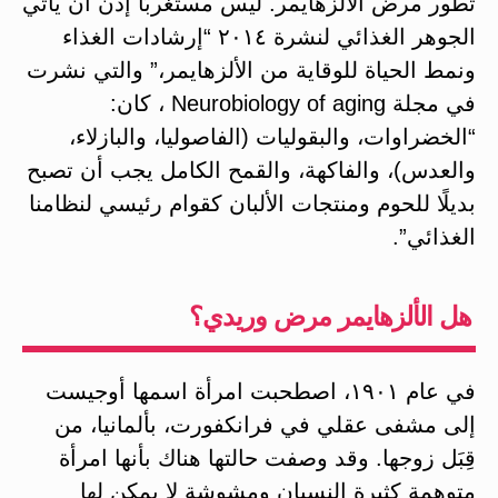
تطور مرض الألزهايمر. ليس مستغربًا إذن أن يأتي
الجوهر الغذائي لنشرة ٢٠١٤ “إرشادات الغذاء
ونمط الحياة للوقاية من الألزهايمر،” والتي نشرت
في مجلة Neurobiology of aging ، كان:
“الخضراوات، والبقوليات (الفاصوليا، والبازلاء،
والعدس)، والفاكهة، والقمح الكامل يجب أن تصبح
بديلًا للحوم ومنتجات الألبان كقوام رئيسي لنظامنا
الغذائي”.
هل الألزهايمر مرض وريدي؟
في عام ١٩٠١، اصطحبت امرأة اسمها أوجيست
إلى مشفى عقلي في فرانكفورت، بألمانيا، من
قِبَل زوجها. وقد وصفت حالتها هناك بأنها امرأة
متوهمة كثيرة النسيان ومشوشة لا يمكن لها