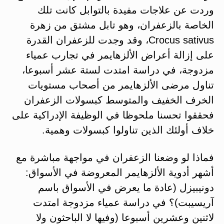
وردت عن علاجات مفيدة بالتوابل كانت تلك
الخاصة بالزعفران، وهو تابل مشتق من زهرة
Crocus sativus، وقد وجدت للزعفران القدرة
على إزالة أعراض الألزهايمر في تجارب عمياء
مزدوجة، في دراسة امتدت لستة عشر أسبوعا،
تناول مرضى الألزهايمر من أصحاب مستويات
الخرف الخفيف والمتوسط كبسولات الزعفران
فحققوا تحسنا ملحوظا في الوظيفة الإدراكية على
خلاف أولئك الذين تناولوا كبسولات وهمية.
فماذا لو وضعنا الزعفران في مواجهة مباشرة مع
أشهر أدوية الألزهايمر المعروضة في الأسواق:
دونيبيزل (عادة ما يعرض في الأسواق باسم
آريسيبت)؟ في دراسة عمياء مزدوجة امتدت
لاثنين وعشرين أسبوعا (وفيها لا الباحثون ولا