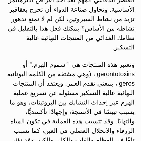
الأساسية. وتحاول صناعة الدواء أن تخرج بعقاقير
تزيد من نشاط السيروتين، لكن لم لا نمنع تدهور
نشاطه من الأساس؟ يمكنك فعل هذا بالتقليل في
نظامك الغذائي من المنتجات النهائية عالية
التسكير.
وتعتبر هذه المنتجات هي ” سموم الهرم،” أو
gerontotoxins ، (وهي مشتقة من الكلمة اليونانية
geros ، بمعنى تقدم العمر. ويعتقد أن المنتجات
النهائية عالية التسكير مسئولة عن تسريع عملية
الهرم عبر إحداث التشابك بين البروتينات، وهو ما
يسبب تيبسًا في الأنسجة، وإجهادًا تأكسديًّا،
والتهابًا. وقد تتسبب هذه العملية في تكون المياه
الزرقاء والانحلال العضلي في العين، كما تسبب
تلفًا في العظام والقلب والكلى والكبد. وقد تؤثر