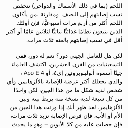
اللحم (بما في ذلك الأسماك والدواجن) تنخفض
نسب إصابتهم إلى النصف. ومقارنة بمن يأكلون
اللحم أكثر من أربع مرات أسبوعيًّا، فإن أولئك
الذين يتبعون نظامًا غذائيًّا نباتيًّا لثلاثين عامًا أو أكثر
أقل في نسب إصابتهم بالعته ثلاث مرات.
لكن هل للعامل الجيني دور؟ نعم له دور، ففي
التسعينيات من القرن العشرين، اكتشف العلماء
جينًا أسموه أبوليبوبروتين إي٤، أو Apo E 4 ،
والذي يجعلك أكثر عرضة للإصابة بالألزهايمر, وأي
شخص لديه شكل ما من هذا الجين، لكن واحدًا
من كل سبعة لديه نسخة منه يربط بينه وبين
الألزهايمر. لقد ظهر أنك إذا ورثت هذا الجين من
الأم أو الأب، فإن فرص الإصابة تزيد ثلاث مرات،
فإن حصلت عليه من كلا الأبوين – وهو ما يحدث