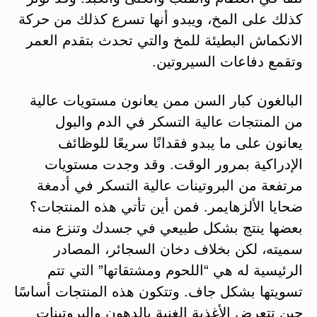
كذلك على المخ، ويبدو أنها تسرع كذلك من حركة
الانكماش البطيئة للمخ والتي تحدث بتقدم العمر
وتقمع دفاعات السيروتين.
البالغون كبار السن ممن يعانون مستويات عالية
من المنتجات عالية التسكر في الدم والبول
يعانون على ما يبدو فقدانًا سريعًا للوظائف
الإدراكية بمرور الوقت. وقد وجدت مستويات
مرتفعة من البروتينات عالية التسكر في أدمغة
ضحايا الألزهايمر. فمن أين تأتي هذه المنتجات؟
بعضها ينتج بشكل طبيعي في جسدك وتنزع منه
سميته، لكن بخلاف دخان السجائر، المصادر
الرئيسية له هي “اللحوم ومشتقاتها” التي تتم
تسويتها بشكل جاف. وتتكون هذه المنتجات أساسًا
حين تتعرض الأغذية الغنية بالدهون والبروتينات