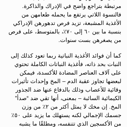
مرتبطة بتراجع واضح في الإدراك والذاكرة.
فالنسوة اللاتي يرتفع ما يحمله طعامهن من
الأغذية المشبعة، تزيد فرص تدهورهن الإدراكي
بنسبة ما بين ٦٠ إلى ٧٠٪، بالمتوسط، على فرص
من يصغرهن بست سنوات.
كما أن فوائد الأغذية النباتية ربما تعود كذلك إلى
النبات بحد ذاته، فأغذية النباتات الكاملة تحتوي
على آلاف العناصر المضادة للأكسدة، فيمكن
لبعضها تجاوز عقبة الدم – المخ وإحداث تأثيرات
وقائية للأعصاب وذلك بالدفاع عنها ضد الجذور
الكيمائية السائبة – بمعنى، أنها تقي ضد “صدأ”
المخ. إن مخك لا يمثل أكثر من ٢٪ من وزن
جسمك الإجمالي لكنه يستهلك ما يزيد على ٥٠٪
من الأكسجين الذي تتنفسه، ومطلقًا ما يشبه