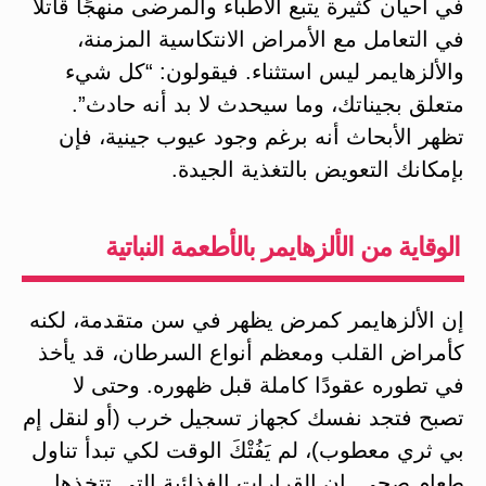
في أحيان كثيرة يتبع الأطباء والمرضى منهجًا قاتلًا
في التعامل مع الأمراض الانتكاسية المزمنة،
والألزهايمر ليس استثناء. فيقولون: “كل شيء
متعلق بجيناتك، وما سيحدث لا بد أنه حادث”.
تظهر الأبحاث أنه برغم وجود عيوب جينية، فإن
بإمكانك التعويض بالتغذية الجيدة.
الوقاية من الألزهايمر بالأطعمة النباتية
إن الألزهايمر كمرض يظهر في سن متقدمة، لكنه
كأمراض القلب ومعظم أنواع السرطان، قد يأخذ
في تطوره عقودًا كاملة قبل ظهوره. وحتى لا
تصبح فتجد نفسك كجهاز تسجيل خرب (أو لنقل إم
بي ثري معطوب)، لم يَفُتْكَ الوقت لكي تبدأ تناول
طعام صحي. إن القرارات الغذائية التي تتخذها