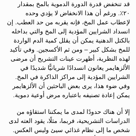
قد تنخفض قدرة الدورة الدموية بالمخ بمقدار
٢٠٪. ورغم أن هذا الانخفاض لا يؤدي وحده
لإعطاب عمل المخ، فإنه يقربه من حد العطب. إن
انسداد الشرايين المؤدية إلى المخ والتي بداخله
بالكتل الدهنية يمكن أن يقلل كمية الدم الواردة
للمخ بشكل كبير – ومن ثم الأكسجين. وفي تأكيد
لهذه النظرية، أظهرت عينات التشريح أن مرضى
الألزهايمر يعانون انسدادًا شريانيًّا شديدًا في
الشرايين المؤدية إلى مراكز الذاكرة في المخ.
وفي ضوء هذا، يرى بعض الباحثين أن الألزهايمر
يمكن إعادة تصنيفه باعتباره مرض أوعية دموية.
إلا أن هناك حدودًا لمدى ما يمكننا استقاؤه من
الدراسات التشريحية، فربما، مثلًا، يقود العته لدى
شخص ما إلى نظام غذائي سيئ وليس العكس.