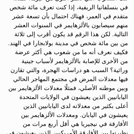
في بنسلفانيا الريفية، إذا كنت تعرف مائة شخص
متقدم في العمر، فهناك احتمال بأن تسعة عشر
منهم سيصابون بالألزهايمر في السنوات العشر
التالية. لكن هذا الرقم قد يكون أقرب إلى ثلاثة
من بين مائة شخص في مدينة بولابجارا في الهند.
فكيف نعرف أنه ما من شعوب هي أكثر عرضة
من الأخرى للإصابة بالألزهايمر لأسباب جينية
وراثية؟ السبب هو دراسات الهجرة، والتي تقارن
فيها معدلات المرض في مجتمع المهاجر الحالي
وبين موطنه الأصلي، فمثلًا معدلات الألزهايمر بين
اليابانيين الذين يعيشون في الولايات المتحدة
أعلى بكثير من معدلاته لدى اليابانيين الذين
يعيشون في اليابان. ومعدلات الألزهايمر بين
الأفارقة في نيجيريا هي أقل أربع مرات من
نظيرتها بين الأفارقة الأمريكيين الذين يعيشون في