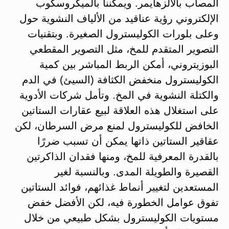
المصاب بالألزهايمر. ويمكننا بالميكروسكوب
الإلكتروني رؤية عناقيد من الألياف النشوية حول
وعلى بلورات الكوليسترول الصغيرة. وبتقنيات
التصوير المتقدم للمخ، مثل التصوير المقطعي
البوزيتروني، أمكن الربط المباشر بين كمية
الكوليسترول منخفض الكثافة (السيئ) في الدم
والكتلة النشوية في المخ. وتأمل شركات الأدوية
على استغلال هذه العلاقة لبيع عقارات الستاتين
الخافض للكوليسترول لمنع مرض السرطان، لكن
عقاقير الستاتين ذاتها يمكن أن تسبب ضررًا
بالقدرة المعرفية للمخ، ومنها فقدان الذاكرتين
القصيرة والطويلة المدى. وبالنسبة لغير
المستعدين لتغيير أنماط غذائهم، فوائد الستاتين
تفوق عوامل الخطورة فيه، لكن الأفضل خفض
مستويات الكوليسترول بشكل طبيعي من خلال