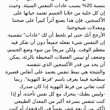
بنسبة 20% بسبب عادات التنفس السيئة. وحيث
إن كل خلية من خلايا الجسم تعتمد حياتها على
الأكسجين، فإن هذا يصنع أثراً كبيراً على صحتنا
ومعدلات شيخوختنا.
الأرجح أنك حتى لم تلحظ أن لك “عادات” تنفسية.
إن التنفس شيء نفعله جميعاً دون أن نفكر فيه
معظم الوقت. ولكن مزيجاً من سوء وضع الجسم،
وضعف أو تيبس العضلات المحيطة بالرئة، يمكن
أن يحد من قدر الأكسجين الذي نتنفسه.
والنتيجة هي نمط تنفس يعتمد على أنفاس قصيرة
سطحية فيما يعرف باسم “فرط التهوية”. ربما
كنت تعاني من فرط التهوية إذا كان صدرك
-وليس بطنك- يتحرك مع كل نفس تأخذه، أو إذا
كنت تتنفس بسرعة أكبر من المعدل الطبيعي
(أكثر من أربعة عشر نفساً في الدقيقة)، أو كنت