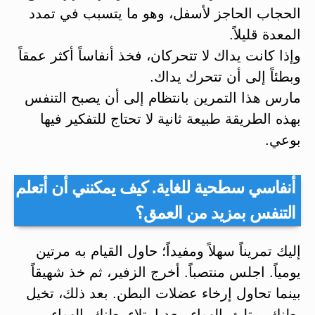
الحجاب الحاجز لأسفل، وهو ما يتسبب في تمدد
المعدة قليلاً.
وإذا كانت يداك لا تتحركان، فخذ أنفاساً أكثر عمقاً
وبطئاً إلى أن تتحرك يداك.
مارس هذا التمرين بانتظام إلى أن يصبح التنفس
بهذه الطريقة طبيعة ثانية لا تحتاج للتفكير فيها
بوعي.
أنفاسي سطحية للغاية. كيف يمكنني أن أتعلم
التنفس بمزيد من العمق؟
إليك تمريناً سهلاً ومفيداً؛ حاول القيام به مرتين
يومياً. اجلس منتصباً. أخرج الزفير، ثم خذ شهيقاً
بينما تحاول إرخاء عضلات البطن. بعد ذلك، تخيل
بطنك يمتلئ بالهواء. بعد امتلاء بطنك بالهواء،