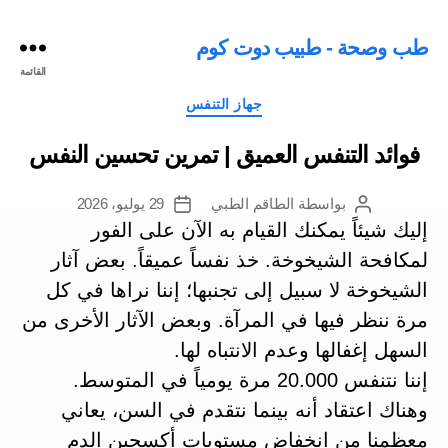
طب وصحة - طبيب دوت كوم
القائمة
التصنيفات
جهاز التنفس
فوائد التنفس العميق | تمرين تحسين النفس
بواسطة
الطاقم الطبي
29 يوليو، 2026
كاتب
تاريخ
المقالة
المقالة
إليك شيئاً يمكنك القيام به الآن على الفور
لمكافحة الشيخوخة. خذ نفساً عميقاً. بعض آثار
الشيخوخة لا سبيل إلى تجنبها؛ إننا نراها في كل
مرة ننظر فيها في المرآة. وبعض الآثار الأخرى من
السهل إغفالها وعدم الانتباه لها.
إننا نتنفس 20.000 مرة يومياً في المتوسط.
وهناك اعتقاد أنه بينما نتقدم في السن، يعاني
معظمنا من انخفاض مستويات أكسجين الدم