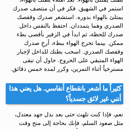
استمر في الشهيق. فكر في أن منتصف صدرك
يمتلئ بالهواء بدوره. استشعر صدرك وقفصك
الصدري وهما يتمددان. احتفظ بالنفس داخل
صدرك للحظة، ثم ابدأ في الزفير بأقصى بطء
ممكن. بينما تخرج الهواء ببطء، أرخِ صدرك
وقفصك الصدري. اسحب بطنك للداخل لإجبار
الهواء المتبقي على الخروج. حاول أن تبقى
مسترخياً أثناء التمرين، وكرر لمدة خمس دقائق.
كثيراً ما أشعر بانقطاع أنفاسي. هل يعني هذا
أنني غير لائق جسدياً؟
نعم، فإذا كنت تلهث حتى بعد بذل جهد معتدل،
مثل صعود السلم، فإنك بحاجة إلى منح وقت