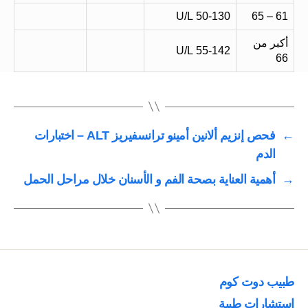
50-130 U/L
61 – 65
أكبر من
55-142 U/L
66
←
فحص إنزيم ألانين أمينو ترانسفيريز ALT – اختبارات
الدم
→
أهمية العناية بصحة الفم و الأسنان خلال مراحل الحمل
طبيب دوت كوم
استشارات طبية