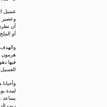
غسيل الم
وعصير ا
أن تطرد 
أو الملح
والهدف م
هرمون ال
فيها ده
الغسيل،
وأحيانا 
لمدة يو
يساعد ع
زيت الز