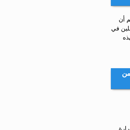
م أن
لين في
ذه
من
رارة