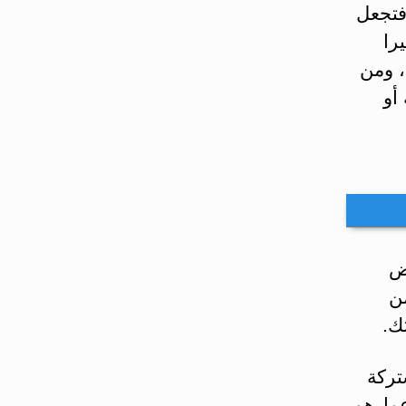
فتجعل
را
، ومن
أو
ض
ر من
ك.
تركة
عمارهم