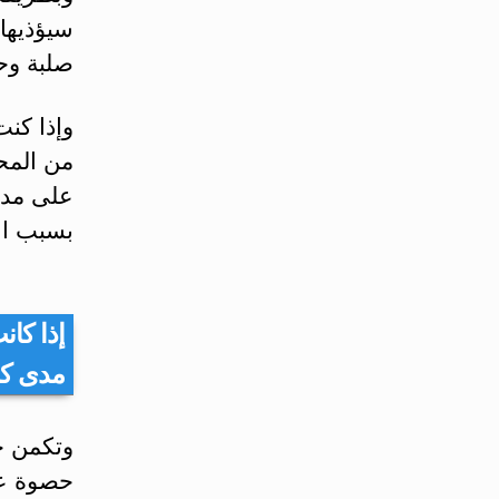
سيؤذيها
صلبة وحا
وإذا كنت
من المحت
على مدار
بسبب الأ
إذا كا
مدى كب
وتكمن خ
حصوة عال