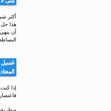
متى لا
أكثر شي
هذا حل 
أن ينهي
البساطة
غسيل ا
المعتاد
إذا كنت 
فاعتصار
وبطريقة 