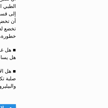
الطبي ا
إلى قسم
أن تخضع
تخضع لعم
خطورة، 
■ هل غس
هل يساع
■ هل ال
صلبة تك
والبيلير