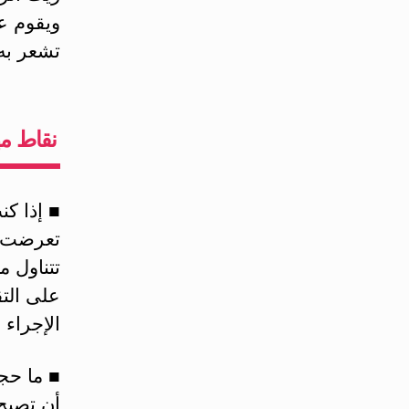
ويقوم عص
تشعر به 
نقاط مه
■ إذا كن
تعرضت ل
تتناول م
على الت
الإجراء
■ ما حج
أن تصبح 