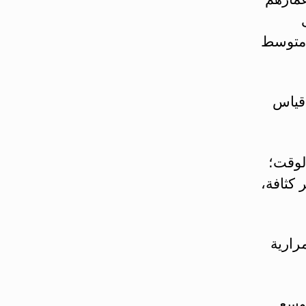
لى
أو أكثر، فإن متوسط
 قياس
لوقت؛
 كثافة،
رارية
توسع