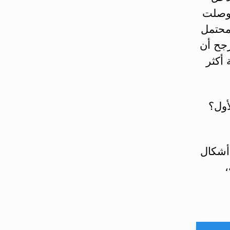
 وصلت
محتمل
رجح أن
 أكثر
أول؟
 أشكال
،