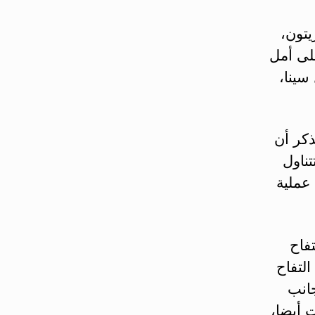
يتون،
لى أمل
سينا،
ذكر أن
تناول
عملية
فاح
لتفاح
جانب
 أيضا،