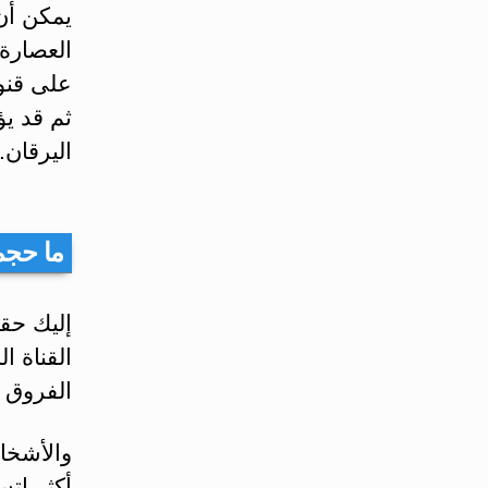
يمكن أن
العصارة
على قنوا
ثم قد ي
اليرقان.
ما حجم
إليك حق
الفروق 
والأشخا
أكثر اتس