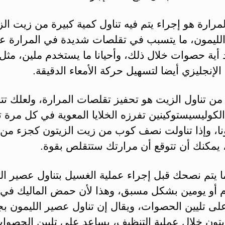
رارة هو إجراء يتم فيه تناول كمية كبيرة من زيت الز
لليمون، ما يتسبب في تقلصات شديدة في المرارة ع
أية حصوات خلال ذلك، وأحيانا ما يستخدم ملين، مثل 
 الإنجليزي أيضا لتسهيل حركة الأمعاء الدقيقة.
ن تناول الزيت هو تحفيز تقلصات المرارة، ولعلك تت
كوليسيستوكينين تفرزه الخلايا المعوية في كل مرة ت
ونا، وإذا تناولت نصف كوب من زيت الزيتون كجزء من 
 يمكنك أن تتوقع أن مرارتك ستتقلص بقوة.
ما يتم نصحك قبل إجراء عملية الغسيل بتناول عصير الت
م أو يومين بشكل مسبق، وهذا لأن حمض الماليك في ا
لى تليين الحصوات، ويقال إن تناول عصير الليمون ب
يتون خلال عملية التنظيف، يساعد على تليين الحصوات