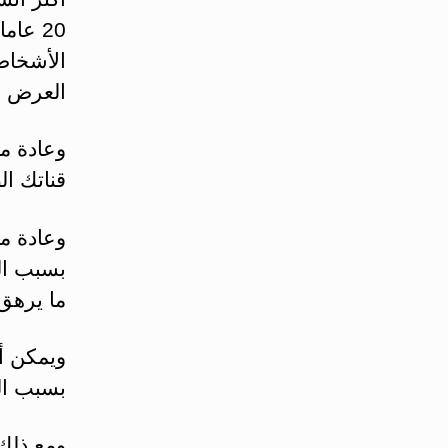
العرض لديهم 
وعادة م
قناتك ال
وعادة م
بسبب الض
ما يرهق 
ويمكن أ
بسبب الض
ومع ذلك