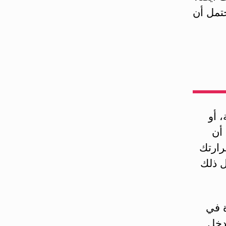
حتمل أن
، أو
أن
رارتك
ل ذلك
 في
دخل