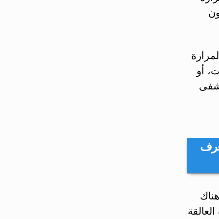
ون
لمرارة
ت، أو
تشفى
عرف
ناك
لعالقة