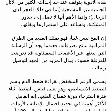
هذه الأدوية يتوقف عند حد إحداث الكثير من الآثار
الجانبية غير المستحبة (بما في ذلك العجز لدى
الرجال)؛ وإنما الأهم أنها لا تصل إلى جذور
المشكلة، وتساعد على استمرارها وبقائها.
إن المخ ليس غبياً، فهو يملك العديد من الطرق
المراقبة نتائج تصرفاته، فعندما يجد أن الرسالة
التي يبعثها عبر الأعصاب السمبثاوية قد تعرضت
للعرقلة فسوف يبذل المزيد من الجهد لتوصيل
رسالته.
يسمى الرقم المنخفض لقراءة ضغط الدم باسم
الضغط الانبساطي، وهو یعنی قياس الضغط أثناء
فترة استرخاء دورة خفقان القلب. إنه العامل
الأكثر أهمية في تحديد احتمال الإصابة بالأزمات
القلبية. إن وصلت قراءة هذا الرقم إلى 100 أو