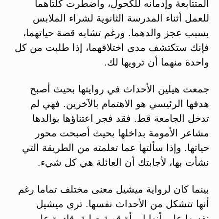
المتتابعة وإدمانه للكحول، واضطرت كلتاهما
للعمل أثناء المدرسة الثانوية لشراء الملابس
بسبب عجز والدهما. ورغم تشابه قصة حياتهما،
فإنك ستكتشف مدى اختلافهما، إذا طلبت من كل
واحدة منهما أن ترويها لك.
جمعت هيلين الأحداث في روايتها بحيث أصبح
هدفها الرئيسي هو الاهتمام بالآخرين. فهي لم
تدخل الجامعة قط. فقد فجر اعتناؤها بوالدها
مشاعر الأمومة بداخلها بحيث أصبحت محور
حياتها. وإذا سألتها عما تعلمته من الطريقة التي
نشأت بها، لأجابتك أن العائلة هي كل شيء.
بينما كان لرواية ميشيل معنى مختلف تماما رغم
أنها تتشكل من الأحداث نفسها. ترى ميشيل
نفسها على أنها امرأة قوية صلبة، قادرة على