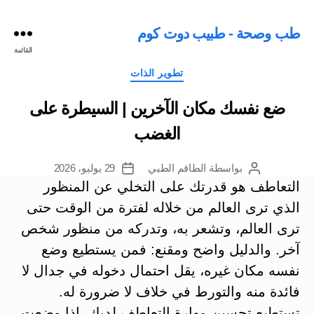
طب وصحة - طبيب دوت كوم
القائمة
التصنيفات
تطوير الذات
ضع نفسك مكان الآخرين | السيطرة على
الغضب
بواسطة
الطاقم الطبي
29 يوليو، 2026
كاتب
تاريخ
المقالة
المقالة
التعاطف هو قدرتك على التخلي عن المنظور
الذي ترى العالم من خلاله لفترة من الوقت حتى
ترى العالم، وتشعر به، وتدركه من منظور شخص
آخر.
والدليل واضح ومقنع: فمن يستطيع وضع
نفسه مكان غيره، يقل احتمال دخوله في جدال لا
فائدة منه والتورط في خلاف لا ضرورة له.
تستطيع تحسين مهارة التعاطف لديك، إذا وضعت