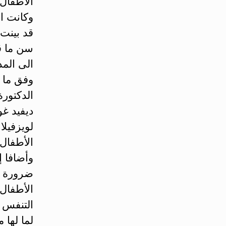
الأطفال 
وكانت ا
قد بينت 
سن ما ق
الى المد
وفق ما 
الدكتورة
ديفيد غ
لويزفيلا
الأطفال
وأضافا إ
ضرورة 
الأطفال
التنفس أ
لما لها