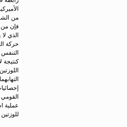
من الشخ
فإن من 
الذي لا 
حركة الت
التنفس أ
كنتيجة ل
اللوزتين،
التهابه
إحصائيا
القومي ل
عملية ا
للوزتين 