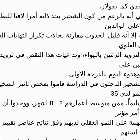
دي كما يقولان
 أنه بالرغم من كون الشخير بحد ذاته أمرا لافتا للنظ
لى الوالدين
إلا أنه قليل الحدوث مقارنة بحالات تكرار التهابات ال
 العلوي
لتزويد الرئتين بالهواء، وتداعيات هذا النقص في تزوي
ين على
دوء النوم بالدرجة الأولى.
الشخير الباحثون في الدراسة قاموا بفحص تأثير الشخ
و لدى 35
رضيعاً سليماً، ممن متوسط أعمارهم 2 ـ 8 اشهر، وو
أمر مؤثر
مة على النمو العقلي لديهم وفق نتائج عناصر تقييم
 لسنهم