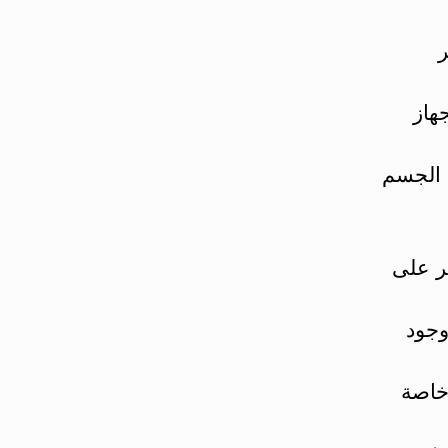
ر
جهاز
د الجسم
ير على
جدوا أن وجود
 خاصة