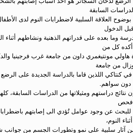
الرضع لدخان السجائر هو أحد أسباب إصابتهم بالشخي
لدراسات السابقة
بوضوح العلاقة السلبية لاضطرابات النوم لدى الأطفا
بل الدخول
رسة وما بعده على قدراتهم الذهنية ونشاطهم أثناء الن
أكده كل من
 هاولي مونتيغمري داون من جامعة غرب فرجينيا والدك
وزال من جامعة
 في كنتاكي اللذين قاما بالدراسة الجديدة على الرضع
 دون سواهم.
ن نتائج دراستهم ومثيلاتها من الدراسات السابقة، كلها 
فحص
 للبحث عن وجود عوامل تُؤدي الى إصابتهم باضطراب
ثناء النوم،
 من آثار سلبية على نمو وتطورات الجسم من جوانب 