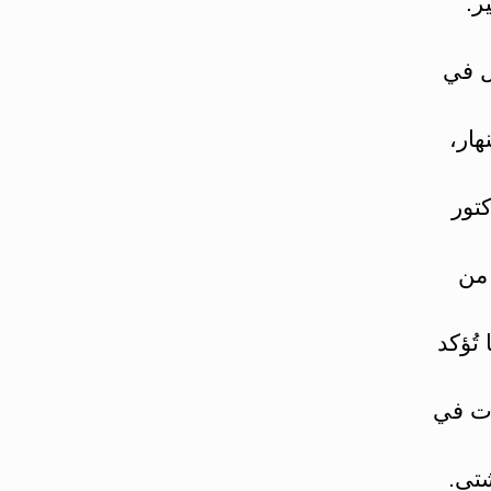
ر.
ل في
هار،
تور
 من
تُؤكد
ات في
شتى.