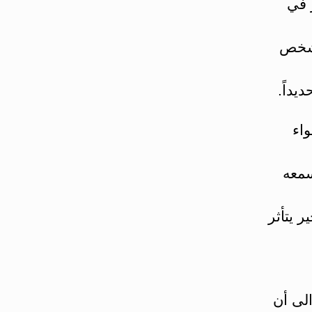
 في
ير شخص
يداً.
واء
سمعه
 يتأثر
لى أن