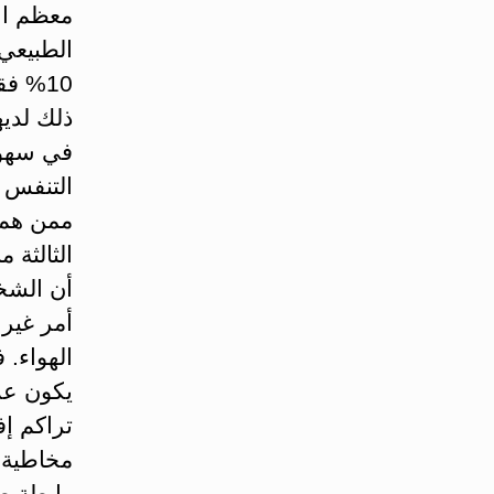
معظم ال
الطبيعي 
10% فقط منهم يحصل
في سهول
التنفس أ
ممن هم
الثالثة 
أن الشخ
أمر غير 
الهواء. 
يكون علا
تراكم إ
مخاطية 
رابطة ط