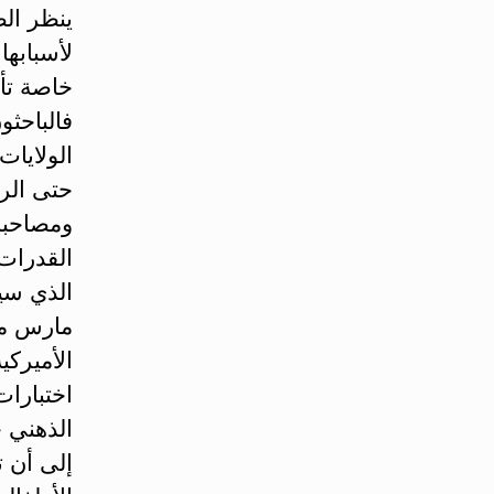
ينظر الط
لأسبابها 
خاصة تأ
فالباحثو
الولايات
حتى الر
ومصاحبة
القدرات 
الذي سي
مارس من
الأميركي
اختبارات
الذهني ح
إلى أن 