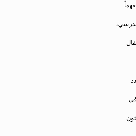
هماً
مدرسي،
فال
د
في
ثون