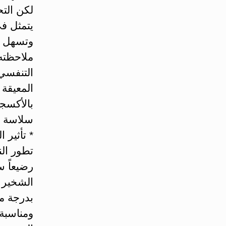
لكن التح
يتمثل في
وتسهل ع
ملاحظته 
التنفسي
المعيقة 
بالأكسج
سلاسة وه
* تأثير 
تطور النم
الشخير 
بدرجة مه
ومناسبة