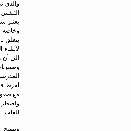
والذي ت
التنفس أ
يعتبر سب
وخاصة من
يتعلق با
لأطباء ا
الى أن 
وصعوبات
المدرسي
لفرط في
مع صعوبا
واضطرا
القلب.
وتنصح ال