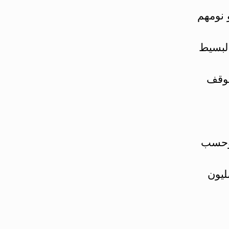
 خلو نومهم
البسيط
توقف
 وحسب
ليون