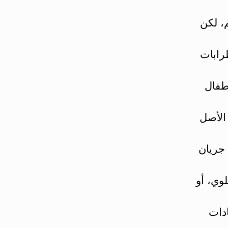
، لكن
نون من اضطرابات
أطفال
 الأصل
 جريان
وي، أو
دات