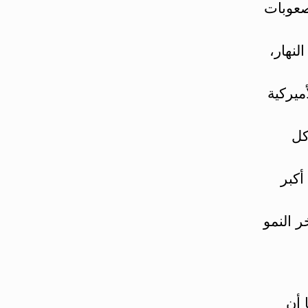
صعوبات
لنهار،
ميركية
كل
أكبر
ر النمو
 أن