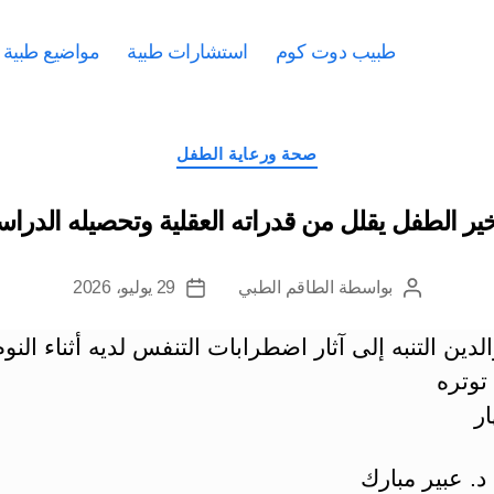
طبيب دوت كوم
استشارات طبية
مواضيع طبية
التصنيفات
صحة ورعاية الطفل
ر الطفل يقلل من قدراته العقلية وتحصيله الدرا
بواسطة
الطاقم الطبي
29 يوليو، 2026
كاتب
تاريخ
المقالة
المقالة
لدين التنبه إلى آثار اضطرابات التنفس لديه أثناء النوم
توتره
ار
د. عبير مبارك