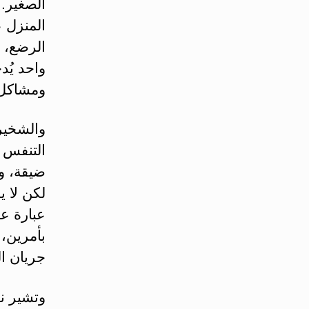
الصغير. 
المنزل 
واحد يُد
ومشاكل إ
والشخير 
التنفس 
ضيقة، و
لكن لا 
عبارة ع
بأمرين،
جريان ال
وتشير ن