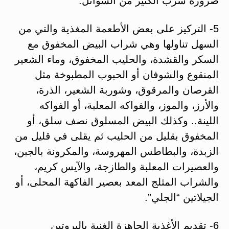
ضرورة شرب الكثير من السوائل.
5- التركيز على بعض الأطعمة المغذية والتي من
السهل تناولها وهي شراب البيض المخفوق مع
السكر والقشدة، والحليب المخفوق، وماء الشعير
المنقوع والشوفان أو الحبوب المطبوخة مثل
القرصان والمرقوق، وشوربة الشعير، الذرة،
والأرز، والموز، والفواكه المعلبة، أو الفواكه
اللينة.. وكذلك البيض المسلوق نصف سلق، أو
المخفوق بقليل من الحليب ثم يقلى في قليل من
الزبدة، والبطاطس المهروسة، والمكرونة بالجبن،
والعصيرات المعلبة والطازجة، والآيس كريم،
والشراب المثلج المعد بعصير الفاكهة المحلى، أو
الجيلاتين “الجلي”.
6- تقديم الأغذية الجاهزة الغنية بالبروتين