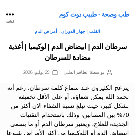
طب وصحة - طبيب دوت كوم
القائمة
التصنيفات
القلب | جهاز الدوران | أمراض الدم
سرطان الدم | ابيضاض الدم | لوكيميا | أغذية
مضادة للسرطان
بواسطة
الطاقم الطبي
29 يوليو، 2026
كاتب
تاريخ
المقالة
المقالة
ينزعج الكثيرون عند سماع كلمة سرطان، رغم أنه
بحمد الله يمكن شفاؤه، أو على الأقل تخفيفه
بشكل كبير، حيث تبلغ نسبة الشفاء الآن أكثر من
70% بين المصابين، وذلك باستخدام التقنيات
الجديدة للعلاج، ويعتبر سرطان الدم أو ما يسمى
ابيضاض الدم أو اللوكيميا من أكثر الأمراض شيوعا