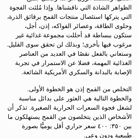
الظواهر الشاذة التي ناقشناها. وإذا مُلئت الفجوة
التي يتركها استئصال منتجات القمح برقائق الذرة،
وحلوى الطاقة، وعصائر الفواكه، إذن، أجل،
ستكون ببساطة قد أحللت مجموعة غذائية غير
مرغوب فيها بأخرى؛ وبذلك لن تحقق سوى القليل.
وستعاني بالفعل نقصًا في العديد من العناصر
الغذائية المهمة، فضلا عن الاستمرار في تجربة
الإصابة بالبدانة والسكري الأمريكية الشائعة.
التخلص من القمح إذن هو الخطوة الأولى.
والخطوة التالية هي العثور على بدائل مناسبة
لشغل فجوة السعرات الحرارية الصغيرة. تذكر أن
الأشخاص الذين يتخلصون من القمح يستهلكون ما
بين ٣٥٠: ٤٠٠ سعر حراري أقل يوميًّا بصورة
طبيعية ودون وعي.