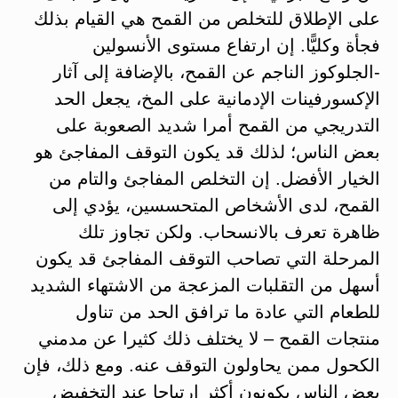
على الإطلاق للتخلص من القمح هي القيام بذلك
فجأة وكليًّا. إن ارتفاع مستوى الأنسولين
-الجلوكوز الناجم عن القمح، بالإضافة إلى آثار
الإكسورفينات الإدمانية على المخ، يجعل الحد
التدريجي من القمح أمرا شديد الصعوبة على
بعض الناس؛ لذلك قد يكون التوقف المفاجئ هو
الخيار الأفضل. إن التخلص المفاجئ والتام من
القمح، لدى الأشخاص المتحسسين، يؤدي إلى
ظاهرة تعرف بالانسحاب. ولكن تجاوز تلك
المرحلة التي تصاحب التوقف المفاجئ قد يكون
أسهل من التقلبات المزعجة من الاشتهاء الشديد
للطعام التي عادة ما ترافق الحد من تناول
منتجات القمح – لا يختلف ذلك كثيرا عن مدمني
الكحول ممن يحاولون التوقف عنه. ومع ذلك، فإن
بعض الناس يكونون أكثر ارتياحا عند التخفيض