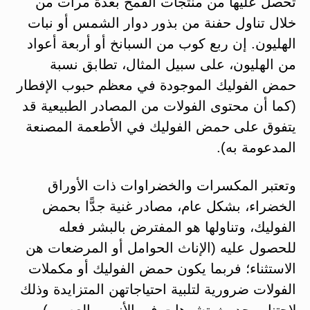
تحصل عليها من منتجات القمح بعدة مرات من
خلال تناول حفنة من بذور دوار الشمس أو نبات
الهليون. إن ربع كوب من السبانخ أو أربعة أعواد
من الهليون، على سبيل المثال، تطابق نسبة
حمض الفوليك الموجودة في معظم حبوب الإفطار
(كما أن محتوى الفولات من المصادر الطبيعية قد
يتفوق على حمض الفوليك في الأطعمة المصنعة
المدعومة به).
وتعتبر المكسرات والخضراوات ذات الأوراق
الخضراء، بشكل عام، مصادر غنية جدًّا بحمض
الفوليك، وتناولها هو المفترض بالبشر فعله
للحصول عليه (الإناث الحوامل أو المرضعات هن
الاستثناء؛ فربما يكون حمض الفوليك أو مكملات
الفولات ضرورية لتلبية احتياجاتهن المتزايدة وذلك
لاجتناب حدوث تشوهات في الأنبوب العصبي).