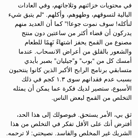
في محتويات خزائنهم وثلاجاتهم، وفي العادات
البالية لتسوقهم، وطهوهم، وأكلهم. “لم يتبق شيء
لنأكله! سوف نموت جوعا!” كما أن العديد منهم
يدركون أن قضاء أكثر من ساعتين دون منتج
مصنوع من القمح يحفز اشتهاءً نَهِمًا للطعام
والشعور بالقلق من أعراض الانسحاب. عندما
أمسك كل من “بوب” و”جيليان” بصبر بأيدي
متسابقي برنامج الرابح الأكبر الذين كانوا ينتحبون
بسبب عدم فقدانهم سوى ١.٣ كجم في ذلك
الأسبوع، ستصير لديك فكرة عما يمكن أن يمثله
التخلص من القمح لبعض الناس.
ثق بي، الأمر يستحق. فبوصولك إلى هذا الحد،
أفترض أنك على الأقل تفكر في التخلص من هذا
الشريك غير المخلص والفاسد. نصيحتي: لا ترحمه.