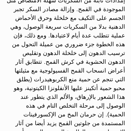
إمدادات ثابتة من السكريات سهلة الامتصاص مثل
الموجودة في القمح. وإزالة مصادر السكر تجبر
الجسم على التكيف مع خلخلة وحرق الأحماض
الدهنية بدلا من السكريات سريعة الوصول، وهي
عملية تتطلب عدة أيام لاعتيادها. ومع ذلك، فإن
هذه الخطوة جزء ضروري من عميلة التحول من
ترسيب الدهون إلى خلخلة الدهون وتقليص
الدهون الحشوية في كرش القمح. تتطابق آثار
أعراض انسحاب القمح الفسيولوجية مع مثيلتها
التي تنجم عن حمية منع الكربوهيدرات (يطلق
محبو حمية أتكينز عليها الأنفلونزا الكيتونية، وهو
هذا الشعور بالإرهاق، والألم الذي يتطور عند
الوصول إلى مرحلة التخلص التام في هذه
الحمية). إن حرمان المخ من الإكسورفينات
المستمدة من جلوتين القمح يزيد أيضا من آثار