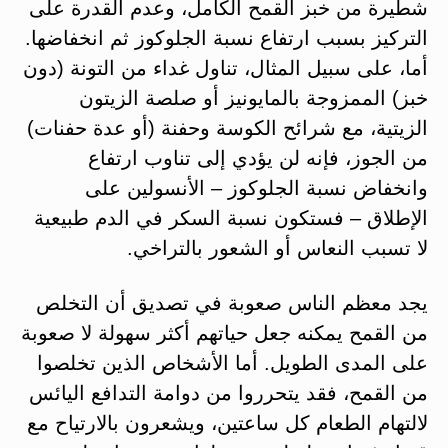
شطيرة من خبز القمح الكامل، وعدم القدرة على
التركيز بسبب ارتفاع نسبة الجلوكوز ثم انخفاضها.
أما، على سبيل المثال، تناول غداء من التونة (دون
خبز) الممزوجة بالمايونيز أو صلصة الزيتون
الزيتية، مع شرائح الكوسة وحفنة (أو عدة حفنات)
من الجوز، فإنه لن يؤدي إلى تناوب ارتفاع
وانخفاض نسبة الجلوكوز – الأنسولين على
الإطلاق – فستكون نسبة السكر في الدم طبيعية
لا تسبب النعاس أو الشعور بالتراخي.
يجد معظم الناس صعوبة في تصديق أن التخلص
من القمح يمكنه جعل حياتهم أكثر سهولة لا صعوبة
على المدى الطويل. أما الأشخاص الذين تخلصوا
من القمح، فقد يتحرروا من دوامة التدافع اليائس
لالتهام الطعام كل ساعتين، ويشعرون بالارتياح مع