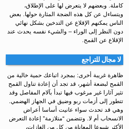
كاملة. وبعضهم لا يتعرض لها على الإطلاق،
ويتساءل عن كل هذه الضجة المثارة حولها. بعض
الناس يمكنهم الإقلاع عن التدخين بشكل نهائي
دون النظر إلى الوراء – والشيء نفسه يحدث عند
الإقلاع عن القمح.
لا مجال للتراجع
ظاهرة غريبة أخرى: بمجرد اتباعك حمية خالية من
القمح لبضعة أشهر، قد تجد أن إعادة تناول القمح
تثير آثارا غير مرغوب فيها تبدأ بآلام المفاصل وقد
تتطور إلى أزمات ربو وضيق في الجهاز الهضمي.
وهي قد تحدث سواء عانيت أساسا أعراض
الانسحاب أم لا. وتتضمن “متلازمة” إعادة التعرض
الأكثر شيوعا المعاناة من كل من الغازات،