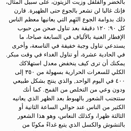
بالخضر والفلفل وزيت الزيتون، على سبيل المثال،
فإنك غالبا لن تشعر بالجوع حتى الظهيرة. قارن
ذلك بدوامة الجوع النَهِم التي يعانيها معظم الناس
كل ٩٠: ١٢٠ دقيقة بعد تناول صحن من حبوب
الإفطار الغنية بالألياف في السابعة صباحا، ما
يستدعي تناول وجبة خفيفة في التاسعة، وأخرى
في الحادية عشرة، أو تناول الغداء في وقت مبكر.
يمكنك أن ترى كيف ينخفض معدل استهلاكك
الكلي للسعرات الحرارية بسهولة من ٣٥٠ إلى
٤٠٠ في اليوم الواحد, والذي ينتج بشكل طبيعي
ودون وعي من التخلص من القمح. كما أنك
ستتجنب الشعور بالهبوط بعد الظهر الذي يعانيه
الكثير من الناس عند حوالي الساعة الثانية أو
الثالثة ظهرا، وكذلك النعاس، وهو هذا الشعور
بالتشوش والكسل الذي يتبع غداءً مكونًا من