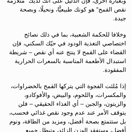
وبعبارة أخرى، فإن الدليل على أنك لديك “متلازمة
نقص القمح” هو كونك طبيعيًّا، ونحيلًا، وبصحة
جيدة.
وخلافا للحكمة الشعبية، بما في ذلك نصائح
اختصاصي التغذية الودود في حيّك السكني، فإن
القضاء على القمح لا ينتج عنه أي نقص – شريطة
استبدال الأطعمة المناسبة بالسعرات الحرارية
المفقودة.
إذا مُلئت الفجوة التي يتركها القمح بالخضراوات،
والمكسرات، واللحوم، والبيض، والأفوكادو،
والزيتون، والجبن – أي الغذاء الحقيقي – فلن
يتوقف الأمر عند عدم وجود نقص غذائي فحسب،
بل ستتمتع بصحة أفضل، ومزيد من الطاقة، ونوم
أفضل، وستفقد الوزن الزائد، وتبطل جميع