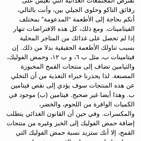
تفترض المجتمعات الغذائية التي تعيش على
رقائق التاكو وحلوى الجيلي بين، وأنت بالتالي،
أنكم بحاجة إلى الأطعمة “المدعومة” بمختلف
الفيتامينات. ومع ذلك، كل هذه الافتراضات تنهار
إذا لم تحصل على غذائك من المتاجر المحلية
بسبب تناولك الأطعمة الحقيقية بدلا من ذلك. إن
فيتامينات ب، مثل ب ٦، و ب ١٢، وحمض الفوليك،
والثيامين تضاف إلى منتجات القمح المخبوزة
المصنعة. لذا يحذرنا خبراء التغذية من أن التخلي
عن هذه المنتجات سوف يؤدي إلى نقص فيتامين
ب. وهذا أيضا غير صحيح. فيتامين (ب) موجود في
الكميات الوافرة من اللحوم، والخضر،
والمكسرات. وفي حين أن القانون الغذائي يتطلب
إضافة حمض الفوليك إلى الخبز وغيره من منتجات
القمح، إلا أنك ستزيد نسبة حمض الفوليك التي