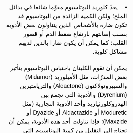
• يعدّ كلوريد البوتاسيوم مقوّما شائعا في بدائل
الملح؛ ولكن الكمية الزائدة من البوتاسيوم قد
تكون ضارة بالأشخاص الذين يتناولون بعض الأدوية
بسبب إصابتهم بارتفاع ضغط الدم أو قصور
القلب؛ كما يمكن أن يكون ضارا بالذين لديهم
مشاكل كلوية.
يمكن أن تقوم الكليتان باحتباس البوتاسيوم بتأثير
بعض المدرّات، مثل الأميلوريد (Midamor)
والسبيرونولاكتون (Aldactone) والتريامتيرين
(Dyrenium) والأدوية التي تجمع بين
الهدروكلورثيازيد وأحد الأدوية التجارية (مثل
Moduretic أو Aldactazide أو Dyazide أو
Maxzide)؛ فإذا تناولت أحد هذه الأدوية، يمكن أن
تحتاج إلى التقليل من كمية البوتاسيوم التي