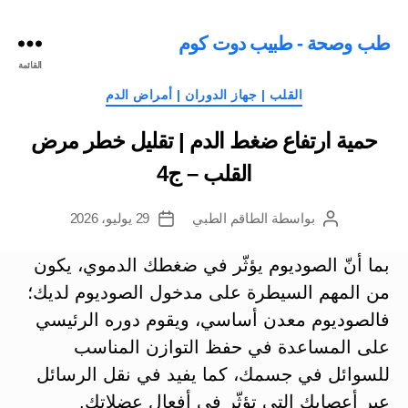
طب وصحة - طبيب دوت كوم
القائمة
التصنيفات
القلب | جهاز الدوران | أمراض الدم
حمية ارتفاع ضغط الدم | تقليل خطر مرض
القلب – ج4
بواسطة
الطاقم الطبي
29 يوليو، 2026
كاتب
تاريخ
المقالة
المقالة
بما أنّ الصوديوم يؤثّر في ضغطك الدموي، يكون
من المهم السيطرة على مدخول الصوديوم لديك؛
فالصوديوم معدن أساسي، ويقوم دوره الرئيسي
على المساعدة في حفظ التوازن المناسب
للسوائل في جسمك، كما يفيد في نقل الرسائل
عبر أعصابك التي تؤثّر في أفعال عضلاتك.