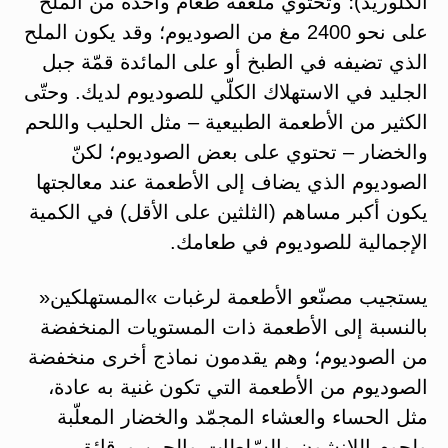
الكلوريد)؛ وتحتوي ملعقة طعام واحدة من الملح
على نحو 2400 مغ من الصوديوم؛ وقد يكون الملح
الذي تضيفه في الطبخ أو على المائدة قمّة جبل
الجليد في الاستهلاك الكلّي للصوديوم لديك. وحتّى
الكثير من الأطعمة الطبيعية – مثل الحليب واللحم
والخضار – تحتوي على بعض الصوديوم؛ لكنّ
الصوديوم الذي يضاف إلى الأطعمة عند معالجتها
يكون أكبر مساهم (الثلثين على الأقل) في الكمية
الإجمالية للصوديوم في طعامك.
يستجيب مصنّعو الأطعمة لرغبات »المستهلكين«
بالنسبة إلى الأطعمة ذات المستويات المنخفضة
من الصوديوم؛ وهم يقدمون نماذج أخرى منخفضة
الصوديوم من الأطعمة التي تكون غنية به عادة،
مثل الحساء والعشاء المجمّد والخضار المعلّبة
ولحوم اللانشون والسّلطات والجبن ورقائق