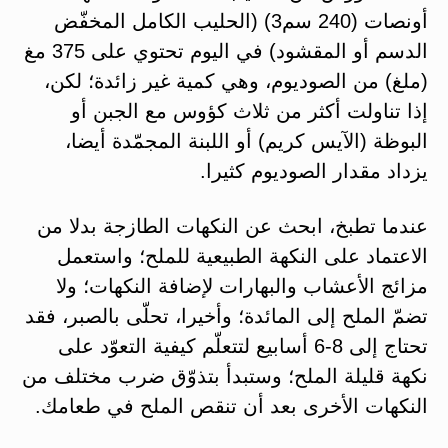
أونصات (240 سم3) (الحليب الكامل المخفّض
الدسم أو المقشود) في اليوم تحتوي على 375 مغ
(ملغ) من الصوديوم، وهي كمية غير زائدة؛ لكن،
إذا تناولت أكثر من ثلاث كؤوس مع الجبن أو
البوظة (الآيس كريم) أو اللبنة المجمّدة أيضا،
يزداد مقدار الصوديوم كثيرا.
عندما تطبخ، ابحث عن النكهات الطازجة بدلا من
الاعتماد على النكهة الطبيعية للملح؛ واستعمل
مزائج الأعشاب والبهارات لإضافة النكهات؛ ولا
تضمّ الملح إلى المائدة؛ وأخيرا، تحلّى بالصبر، فقد
تحتاج إلى 8-6 أسابيع لتتعلّم كيفية التعوّد على
نكهة قليلة الملح؛ وستبدأ بتذوّق ضرب مختلف من
النكهات الأخرى بعد أن تنقص الملح في طعامك.