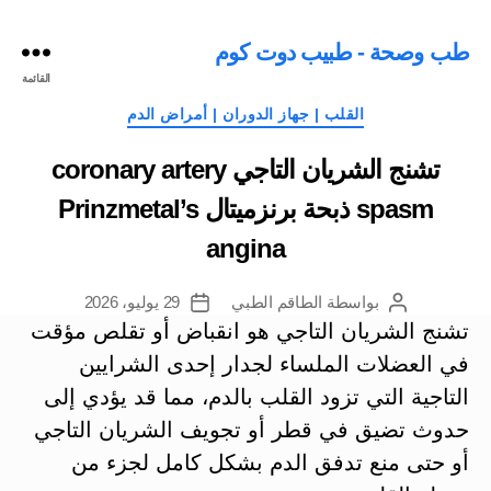
طب وصحة - طبيب دوت كوم
القائمة
التصنيفات
القلب | جهاز الدوران | أمراض الدم
تشنج الشريان التاجي coronary artery
spasm ذبحة برنزميتال Prinzmetal’s
angina
بواسطة
الطاقم الطبي
29 يوليو، 2026
كاتب
تاريخ
المقالة
المقالة
تشنج الشريان التاجي هو انقباض أو تقلص مؤقت
في العضلات الملساء لجدار إحدى الشرايين
التاجية التي تزود القلب بالدم، مما قد يؤدي إلى
حدوث تضيق في قطر أو تجويف الشريان التاجي
أو حتى منع تدفق الدم بشكل كامل لجزء من