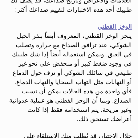
العلامات والأعراض وتاريخ صداعك، قد يصف لك
طبيبك أحد هذه الاختبارات لتقييم صداعك أكثر:
الوخز القطني
ينجز الوخز القطني، المعروف أيضاً بنقر الحبل
الشوكي، عند ترافق الصداع مع حرارة وتصلب
في العنق. ويمكن استعماله أيضاً إذا شك طبيبك
في وجود ضغط كبير أو منخفض على نحو غير
طبيعي في سائلك الشوكي أو نزف حول الدماغ
أو التهابات مثل التهاب السحايا والتهاب الدماغ.
فأي واحدة من هذه الحالات يمكن أن تسبب
الصداع. وبما أن الوخز القطني هو عملية عدوانية
وغير مريحة، يتم استخدامه فقط إذا كانت
أعراضك تستحق ذلك.
خلال الاختبار، قد يُطلب منك الاستلقاء على