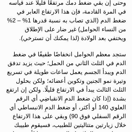
وحتى إن بقي ضغط دمك مرتفعًا قليلًا عند قياسه
في المرة القادمة، فإن هذا الارتفاع العابر في
ضغط الدم (الذي تصاب به نسبة قدرها 1% – 2%
من النساء الحوامل) غير ضار على الإطلاق
ويختفي بعد الولادة (لذا يمكنك أن تسترخي).
ستجد معظم الحوامل انخفاضًا طفيفًا في ضغط
الدم في الثلث الثاني من الحمل؛ حيث يزيد تدفق
الدم ويبدأ الجسم يعمل ساعات طويلة في تسريع
وتيرة نمو الجنين وتكوين أعضائه؛ ولكن بحلول
الثلث الثالث يبدأ في الارتفاع قليلًا. ولكن إن ارتفع
بشدة (إذا كان ضغط الدمِ الانقباضِي‎ أي الرقم
العلوي 140 أو أكثر، أو ضغط الدمِ الانبساطي أي
الرقم السفلي فوق 90) وبقي على هذا الارتفاع
خلال زيارتين متتاليتين للطبيب، فسيقوم طبيبك