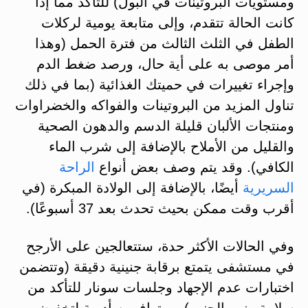
ومستويات البروتينات في البول) للتأكد مما إذا
كانت الحالة تتقدم، وإلى متابعة يومية لركلات
الطفل في الثلث الثالث من فترة الحمل (وهذا
أمر موصى به على أية حال، ورصد ضغط الدم
وإجراء تغييرات في حميتك الغذائية (بما في ذلك
تناول المزيد من البروتينات والفواكه والخضراوات
ومنتجات الألبان قليلة الدسم والدهون الصحية
والقليل من الأملاح بالإضافة إلى شرب الماء
الكافي). وقد يتم وصف بعض أنواع
الراحة
السريرية
أيضًا، بالإضافة إلى الولادة المبكرة (في
أقرب وقت ممكن بحيث تحدث بعد 37 أسبوعًا).
وفي الحالات الأكثر حدة، ستتعالجين على الأرجح
في مستشفى يتمتع برقابة جنينية دقيقة (وتتضمن
اختبارات عدم الإجهاد وجلسات سونار للتأكد من
سلامة ونمو الجنين)، ومتوافر به أدوية لتخفيض