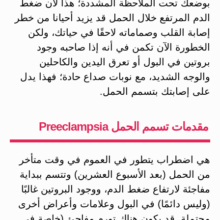
بوضعك تحت الملاحظة المشددة؛ هذا لأن ضغط
الدم المرتفع خلال الحمل قد يزيد أحيانا من خطر
إصابة القلب وصماماته لاحقًا في حياتك، ولكن
الخطورة الآن تكمن في أنه إذا صاحبه وجود
بروتين في البول أو تعرق اليدين والكاحلين
والوجه الشديد، مع نوبات صداع حادة؛ فهذا يدل
على إصابتك بتسمم الحمل.
مقدمات تسمم الحمل Preeclampsia
هي اضطراب يتطور في العموم في وقت متأخر
من الحمل (بعد الأسبوع العشرين) وتتسم ببداية
مفاجئة لارتفاع ضغط الدم، ووجود البروتين غالبًا
(وليس دائمًا) في البول وعلامات وأعراض أخرى
محتملة. قد يكون هناك تورم مفاجئ (خاصة في