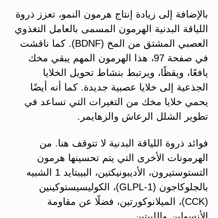
بالإضافة إلى زيادة إنتاج هرمون النمو، تعزز ذروة
اللياقة البدنية الهرمون المسمى بالعامل التغذوي
العصبي المشتق من المخ (BDNF). كما ناقشت
في صفحة 97، هذا الهرمون المهم يبقي مخك
يافعًا، ويقظًا، ويرتبط بنشاط تحويل الخلايا
الجذعية إلى خلايا عصبية جديدة. كما أنه أيضًا
يحمي خلايا مخك من التغيرات التي تساعد في
تطوير الشلل الرعاش والزهايمر.
فوائد ذروة اللياقة البدنية لا تتوقف هنا. من
الهرمونات الأخرى التي يتم تحسينها هرمون
التستوستيرون، الأديبونيكتين، البيبتايد 1 الشبيه
بالجلوكاجون (GLPL-1)، الكوليسيستوكينين
(CCK)، الميلانوكورتين، فضلًا عن مقاومة
الأنسولين والليبتين.