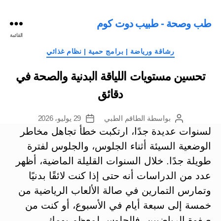
طب وصحة - طبيب دوت كوم
القائمة
التصنيفات
رشاقة ورياضة | برامج حمية | نظام غذائي
تحسين مستويات اللياقة البدنية والصحة في
دقائق
بواسطة
الطاقم الطبي
29 يوليو، 2026
كاتب
تاريخ
المقالة
المقالة
لسنوات عديدة جدًا، ارتكبت خطأ تجاهل مخاطر
الوضعية السيئة أثناء الجلوس، والجلوس لفترة
طويلة جدًا. خلال السنوات القليلة الماضية، أظهر
عدد من الدراسات أنه حتى إذا كنت لائقًا بدنيًا
وتمارس التمارين في صالة الألعاب الرياضية من
خمسة إلى سبعة أيام في الأسبوع، أو كنت من
صفوة الرياضيين، فالجلوس لمعظم يومك