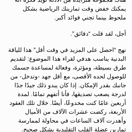
يمكنك خفض وقت تمارينك الرياضية بشكل
ملحوظ بينما تجني فوائد أكبر.
أجل، لقد قلت “دقائق”.
نهج “احصل على المزيد في وقت أقل” هذا للياقة
البدنية يناسب هدفي لقراء هذا الموضوع: لتقديم
طرق بسيطة، ومؤثرة، وفعالة لمساعدة جسمك
للوصول لحده الأقصى، مع أقل جهد -وتدخل- من
جانبك بقدر الإمكان. إذا كان يبدو ذلك جيدًا جدًا
لدرجة يصعب تصديقها، فأنا أتفهم تمامًا. لمدة
أربعين عامًا كنت مخدوعًا، أيضًا. خلال تلك العقود
الأربعة، ركضت عشرات الآلاف من الأميال
وأهدرت آلاف الساعات في محاولة لممارسة
تمارين عضلة القلب التقليدية بشكل صحيح.