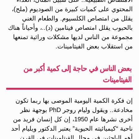
المحتوي على كميات كبيرة من الصوديوم (ملح)،
يقلل من امتصاص الكلسيوم. والطعام الغني
بالحبوب يقلل امتصاص فيتامين (د)..، وأحياناً هناك
مجموعة من الناس لديها مشكلات وراثية تمنعها
من استقلاب بعض الفيتامينات.
بعض الناس في حاجة إلى كمية أكبر من
الفيتامينات
إن فكرة الكمية اليومية الموصى بها ربما تكون
مخادعة.. ويقول وليام روجر PhD بوجهة نظر
أخرى نشرها عام 1950، إن كل إنسان فريد من
ناحية “كيميائيته الحيوية” يعتبر الدكتور ويليام أحد
أهم الباحثين في مجال الفيتامينات في القرن