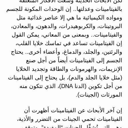
لكن الأبحاث الحديثة وسّعت الأفكار المتعلقة
بالفيتامينات وعدلتها.. إن الوحدات المكونة للجسم
ومواده الكيميائية ما هي إلا عناصر غذائية مثل
البروتينات، والكربوهيدرات، والدهون، والمعادن،
والفيتامينات.. وبمعنى من المعاني، يمكن القول
إن الفيتامينات تساعد في تماسك خلايا القلب،
والرئتين، والجلد، والدماغ، وأعضاء أخرى.. يحتاج
الجسم إلى الفيتامينات أيضاً من أجل صنع
الإنزيمات، والهرمونات والطاقة وتجديد الخلايا
(مثل خلايا الجلد والدم)، بل يحتاج إلى الفيتامينات
من أجل تكوين (الدنا DNA)، الذي تتكون منه
المورثات (الجينات).
إن آخر الأبحاث عن الفيتامينات أظهرت أن
الفيتامينات تحمي الجينات من التضرر والأذية،
وهي التي تُشغِّل الجينات “المفيدة”، وتوقف