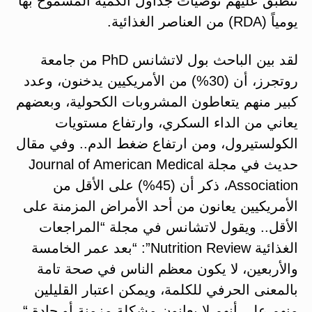
تنطبق عليهم توصيات جداول الكمية المسموح بها
يومياً (RDA) من العناصر الغذائية.
لقد بين الباحث بول لاتشانس PhD من جامعة
روتجرز، أن (30%) من الأمريكيين يدخنون، وعدد
كبير منهم يتعاطون المشروبات الكحولية، وبعضهم
يعاني من الداء السكري، وارتفاع مستويات
الكولستيرول، ومن ارتفاع ضغط الدم.. وفي مقال
حديث في مجلة Journal of American Medical
Association، ذكر أن (45%) على الأقل من
الأمريكيين يعانون من أحد الأمراض المزمنة على
الأقل.. ويقول لاتشانس في مجلة “المراجعات
الغذائية Nutrition Review”: “بعد عمر الخامسة
والأربعين، لا يكون معظم الناس في صحة تامة
بالمعنى الحرفي للكلمة، ويمكن اعتبار القليلين
منهم على أنهم لا يعانون مشكلة مزمنة أو حادة “.