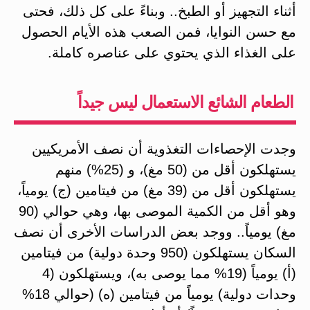
أثناء التجهيز أو الطبخ.. وبناءً على كل ذلك، فحتى
مع حسن النوايا، فمن الصعب هذه الأيام الحصول
على الغذاء الذي يحتوي على عناصره كاملة.
الطعام الشائع الاستعمال ليس جيداً
وجدت الإحصاءات التغذوية أن نصف الأمريكيين
يستهلكون أقل من (50 مغ)، و (25%) منهم
يستهلكون أقل من (39 مغ) من فيتامين (ج) يومياً،
وهو أقل من الكمية الموصى بها، وهي حوالي (90
مغ) يومياً.. ووجد بعض الدراسات الأخرى أن نصف
السكان يستهلكون (950 وحدة دولية) من فيتامين
(أ) يومياً (19% مما يوصى به)، ويستهلكون (4
وحدات دولية) يومياً من فيتامين (ه) (حوالي 18%