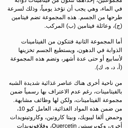
في الماء، وهي يجب أن تؤخذ يومياً، وذلك لسرعة
طرحها من الجسم. هذه المجموعة تضم فيتامين
(ج)، وعائلة فيتامين (ب) المركب.
أما المجموعة الثانية فتتكون من الفيتامينات
الذوابة في الدهون، ويستطيع الجسم تخزينها
لأسابيع أو حتى عدة أشهر، وتضم هذه المجموعة
(أ، د، ه، ك).
من ناحية أخرى هناك عناصر غذائية شديدة الشبه
بالفيتامينات، رغم عدم الاعتراف بها رسمياً ضمن
مجموعة الفيتامينات، ولكن لها وظائف مشابهة.
من ضمن هذه المواد الغذائية، العامل كيو 10،
وحمض ألفا ليبويك، وبيتا كاروتين، وكاروتينويدات
أخرى، وكويرسيتين Quercetin، وفلافونويدات