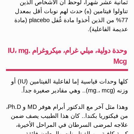
ثمانية عشر شهراً، لوحظ أن الأشخاص الذين
تناولوا فيتامين (ه) حدث لهم نوبات أقل بمعدل
77% من الذين أخذوا مادة غُفل placebo (مادة
عديمة الفاعلية).
وحدة دولية، ميلي غرام، ميكروغرام IU، mg.
Mcg
كلها وحدات قياسية إما لفاعلية الفيتامين (IU) أو
وزنه (mg.، mcg).. وهي مقادير صغيرة جداً.
وهذا مثل آخر مع الدكتور أبرام هوفر MD و Ph.D،
من فيكتوريا بكندا.. كان هذا الطبيب يصف ضمن
علاجه لمرضى السرطان في المراحل الأخيرة،
كمية كافية من الفيتامينات والمعادن فائقة