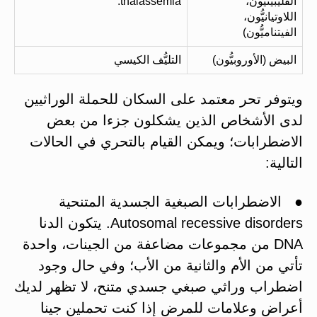
الفليبينيُّون،
thalassemia.
اللاوتيانيُّون،
الفيتناميُّون)
البيض (الأوروبيُّون)
التليُّف الكيسي
ويتوفر تحر معتمد على السكان للحملة الوراثيين
لدى الأشخاص الذين يشكلون جزءا من بعض
الاضطرابات؛ ويمكن القيام بالتحري في الحالات
التالية:
● الاضطرابات الصبغية الجسدية المتنحية
Autosomal recessive disorders. يتكون الدنا
DNA من مجموعات مضاعفة من الجينات، واحدة
تأتي من الأم والثانية من الأب؛ وفي حال وجود
اضطراب وراثي صبغي جسدي متنح، لا تظهر لديك
أعراض وعلامات للمرض إذا كنت تحملين جينا