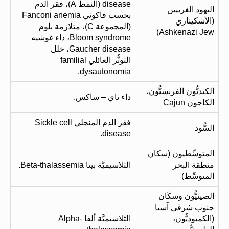
disease (النمط A)، فقر الدم
اليهود الغربيين
بحسب فاكوني Fanconi anemia
(الأشكينازي
(المجموعة C)، متلازمة بلوم
Ashkenazi Jew)
Bloom syndrome، داء غوشيه
Gaucher disease، خلل
التوتُّر العائلي familial
dysautonomia.
الكنديُّون الفرنسيُّون،
داء تاي – ساكس.
الكاجون Cajun
فقر الدم المنجلي Sickle cell
السُّود
disease.
المتوسِّطيون (سكان
منطقة البحر
الثلاسيميَّة بيتا Beta-thalassemia.
المتوسِّط)
الصينيُّون وسكَان
جنوب شرقي آسيا
(الكمبوديُّون،
الثلاسيميَّة ألفا Alpha-